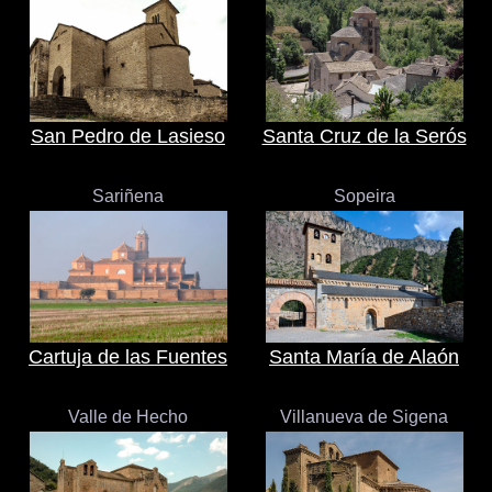
San Pedro de Lasieso
Santa Cruz de la Serós
Sariñena
Sopeira
Cartuja de las Fuentes
Santa María de Alaón
Valle de Hecho
Villanueva de Sigena