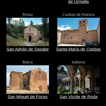
de Urmella
Borau
Casbas de Huesca
San Adrián de Sasabe
Santa María de Casbas
Ibieca
Isábena
San Miguel de Foces
San Vicnte de Roda