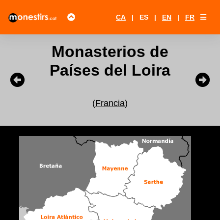
CA
|
ES
|
EN
|
FR
Monasterios de
Países del Loira
(
Francia
)