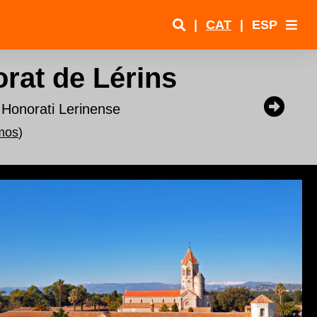
|
CAT
|
ESP
rat de Lérins
 Honorati Lerinense
imos
)