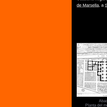
de Marsella
, a
S
Abad
Planta del m