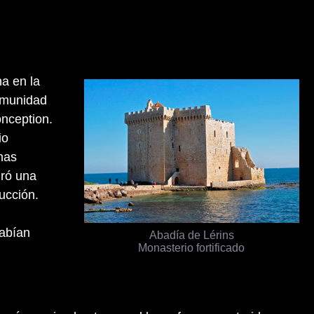
ha en la
comunidad
onception.
io
has
gró una
ucción.
habían
Abadía de Lérins
Monasterio fortificado