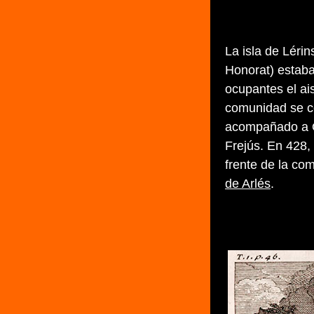
La isla de Léri
Honorat) estaba
ocupantes el ai
comunidad se c
acompañado a Or
Frejús. En 428,
frente de la co
de Arlés
.