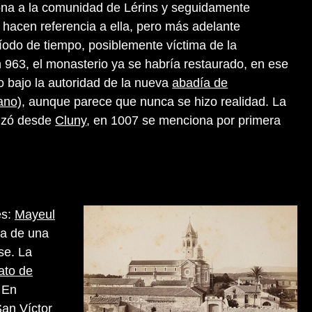
ona a la comunidad de Lérins y seguidamente
hacen referencia a ella, pero más adelante
íodo de tiempo, posiblemente víctima de la
n 963, el monasterio ya se habría restaurado, en ese
o bajo la autoridad de la nueva
abadía de
ano)
, aunque parece que nunca se hizo realidad. La
lizó desde
Cluny
, en 1007 se menciona por primera
es:
Mayeul
da de una
se. La
rato de
. En
an Víctor