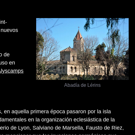
nt-
s nuevos
o de
puso en
Alyscamps
Abadía de Lérins
en aquella primera época pasaron por la isla
damentales en la organización eclesiástica de la
erio de Lyon, Salviano de Marsella, Fausto de Riez,