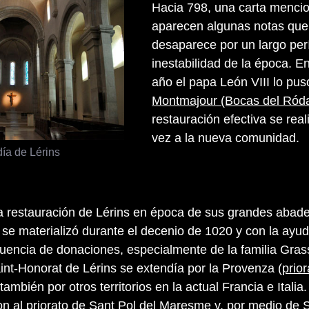
Hacia 798, una carta menci
aparecen algunas notas que 
desaparece por un largo per
inestabilidad de la época. E
año el papa León VIII lo pus
Montmajour (Bocas del Ród
restauración efectiva se rea
vez a la nueva comunidad.
ía de Lérins
a restauración de Lérins en época de sus grandes abad
e se materializó durante el decenio de 1020 y con la ayu
luencia de donaciones, especialmente de la familia Gras
aint-Honorat de Lérins se extendía por la Provenza (
prio
 también por otros territorios en la actual Francia e Italia
on al
priorato de Sant Pol del Maresme
y, por medio de
S