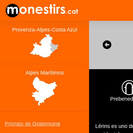
Prebened
Lérins es uno d