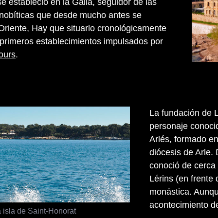
e estableció en la Galia, seguidor de las
enobíticas que desde mucho antes se
Oriente, Hay que situarlo cronológicamente
primeros establecimientos impulsados por
ours
.
La fundación de 
personaje conocido
Arlés, formado en
diócesis de Arle
conoció de cerca 
Lérins (en frent
monástica. Aunqu
acontecimiento de
 isla de Saint-Honorat