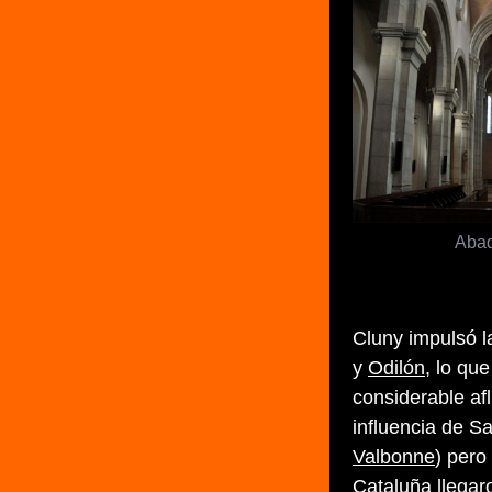
Abad
Cluny impulsó l
y
Odilón
, lo qu
considerable af
influencia de S
Valbonne
) pero
Cataluña llegar