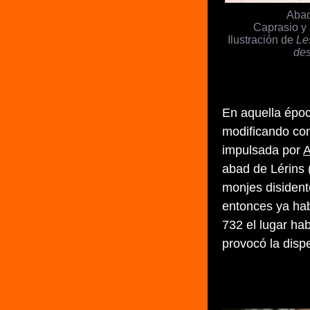
Abad
Caprasio y
Ilustración de
Le
des
En aquella époc
modificando con
impulsada por
A
abad de Lérins 
monjes disidente
entonces ya hab
732 el lugar ha
provocó la disp