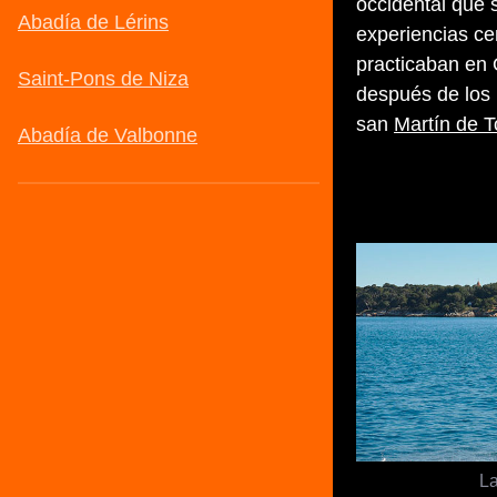
occidental que s
experiencias c
practicaban en 
después de los 
san
Martín de T
La