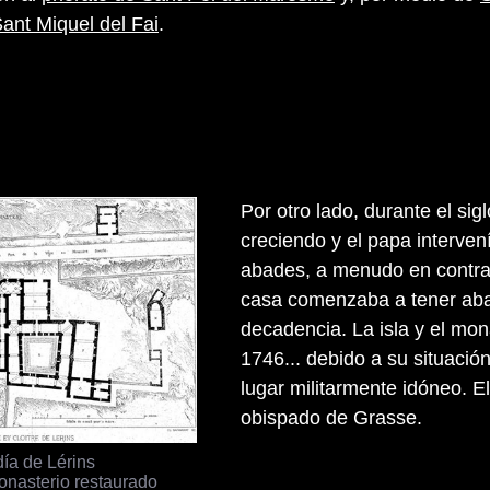
ant Miquel del Fai
.
Por otro lado, durante el sig
creciendo y el papa interve
abades, a menudo en contra 
casa comenzaba a tener aba
decadencia. La isla y el mo
1746... debido a su situación
lugar militarmente idóneo. E
obispado de Grasse.
ía de Lérins
onasterio restaurado