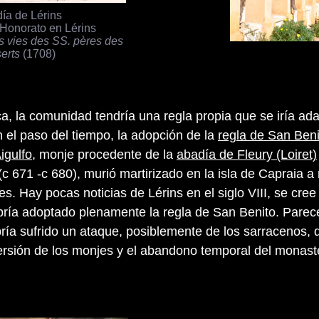
ía de Lérins
 Honorato en Lérins
s vies des SS. pères des
erts
(1708)
a, la comunidad tendría una regla propia que se iría ad
 el paso del tiempo, la adopción de la
regla de San Beni
igulfo
, monje procedente de la
abadía de Fleury (Loiret)
(c 671 -c 680), murió martirizado en la isla de Capraia 
s. Hay pocas noticias de Lérins en el siglo VIII, se cree
ría adoptado plenamente la regla de San Benito. Parec
bría sufrido un ataque, posiblemente de los sarracenos, 
ersión de los monjes y el abandono temporal del monaste