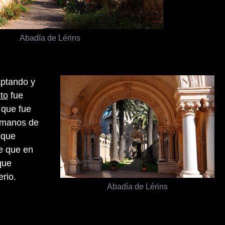
Abadía de Lérins
aptando y
to
fue
que fue
a manos de
 que
e que en
que
rio.
Abadía de Lérins