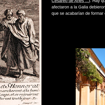
Cesáreo de Arlés ...
). Hay q
afectaron a la Galia debiero
que se acabarían de formar e