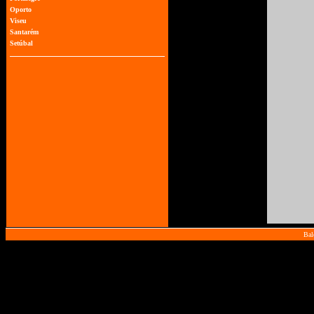
Oporto
Viseu
Santarém
Setúbal
Bal