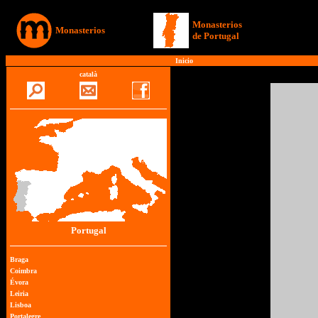
Monasterios
Monasterios
de Portugal
<
Inicio
català
Portugal
Braga
Coimbra
Évora
Leiria
Lisboa
Portalegre