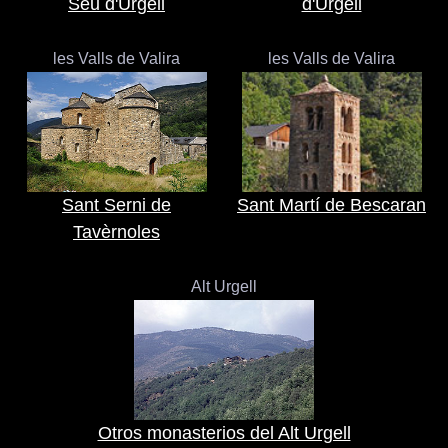
Seu d'Urgell
d'Urgell
les Valls de Valira
les Valls de Valira
Sant Serni de
Sant Martí de Bescaran
Tavèrnoles
Alt Urgell
Otros monasterios del Alt Urgell