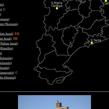
ès)
s)
C
)
oguera)
tre (Noguera)
lars Jussà)
TO
rs Jussà)
TD
Pallars Jussà)
(Ripollès)
à)
(Solsonès)
Solsonès)
lsonès)
Tarragonès)
C
lès Oriental)