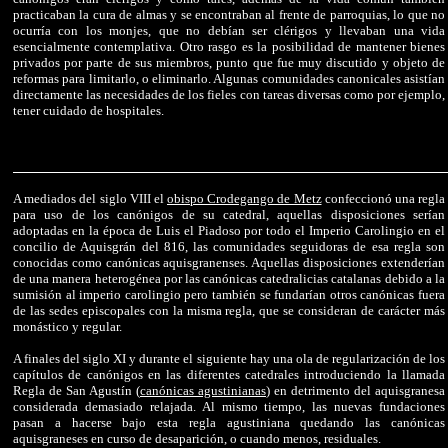
practicaban la cura de almas y se encontraban al frente de parroquias, lo que no
ocurría con los monjes, que no debían ser clérigos y llevaban una vida
esencialmente contemplativa. Otro rasgo es la posibilidad de mantener bienes
privados por parte de sus miembros, punto que fue muy discutido y objeto de
reformas para limitarlo, o eliminarlo. Algunas comunidades canonicales asistían
directamente las necesidades de los fieles con tareas diversas como por ejemplo,
tener cuidado de hospitales.
A mediados del siglo VIII el
obispo Crodegango de Metz
confeccionó una regla
para uso de los canónigos de su catedral, aquellas disposiciones serían
adoptadas en la época de Luis el Piadoso por todo el Imperio Carolingio en el
concilio de Aquisgrán del 816, las comunidades seguidoras de esa regla son
conocidas como canónicas aquisgranenses. Aquellas disposiciones extenderían
de una manera heterogénea por las canónicas catedralicias catalanas debido a la
sumisión al imperio carolingio pero también se fundarían otros canónicas fuera
de las sedes episcopales con la misma regla, que se consideran de carácter más
monástico y regular.
A finales del siglo XI y durante el siguiente hay una ola de regularización de los
capítulos de canónigos en las diferentes catedrales introduciendo la llamada
Regla de San Agustín (
canónicas agustinianas
) en detrimento del aquisgranesa
considerada demasiado relajada. Al mismo tiempo, las nuevas fundaciones
pasan a hacerse bajo esta regla agustiniana quedando las canónicas
aquisgraneses en curso de desaparición, o cuando menos, residuales.