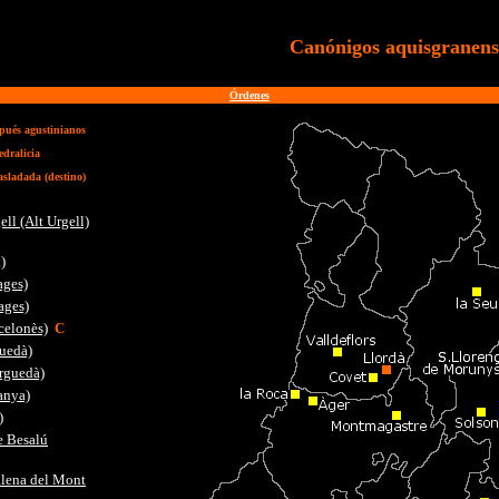
Canónigos aquisgranens
Órdenes
pués agustinianos
edralicia
asladada (destino)
ell (Alt Urgell)
)
ages)
ages)
celonès)
C
guedà)
rguedà)
anya)
)
e Besalú
alena del Mont