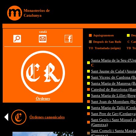
Monasterios de
Catalunya
català
Aquisgranenses
Des
Después de San Rufo
C
Cat
TO
Trasladada (orígen)
TD
Tr
Santa Maria de la Seu d'Urg
C
Sant Jaume de Calaf (Anoia
Sant Vicenç de Cardona (B
Santa Maria de Manresa (B
Catedral de Barcelona (Bar
Santa Maria de Lillet (Ber
Órdenes
Sant Joan de Montdarn (Be
Santa Maria de Talló (Cerd
Sant Pere de Ger (Cerdanya
Órdenes canonicales
Sant Genís i Sant Miquel d
(Garrotxa)
Sant Corneli i Santa Magd
(Garrotxa)