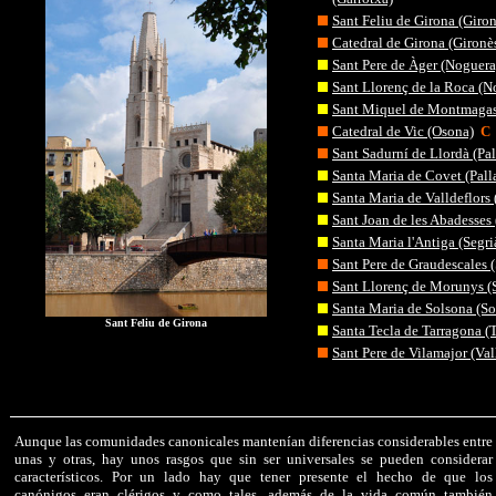
Sant Feliu de Girona (Giron
Catedral de Girona (Gironè
Sant Pere de Àger (Noguera
Sant Llorenç de la Roca (N
Sant Miquel de Montmagas
Catedral de Vic (Osona)
C
Sant Sadurní de Llordà (Pal
Santa Maria de Covet (Palla
Santa Maria de Valldeflors (
Sant Joan de les Abadesses 
Santa Maria l'Antiga (Segri
Sant Pere de Graudescales 
Sant Llorenç de Morunys (
Santa Maria de Solsona (So
Sant Feliu de Girona
Santa Tecla de Tarragona (
Sant Pere de Vilamajor (Val
Aunque las comunidades canonicales mantenían diferencias considerables entre
unas y otras, hay unos rasgos que sin ser universales se pueden considerar
característicos. Por un lado hay que tener presente el hecho de que los
canónigos eran clérigos y como tales, además de la vida común también