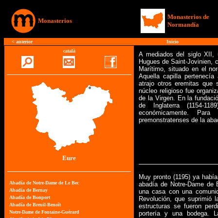
Monasterios de
Monasterios
Normandía
<
anterior
Inicio
català
A mediados del siglo XII, 
Hugues de Saint-Jovinien, c
Marítimo, situado en el no
Aquella capilla pertenecía
atrajo otros eremitas que
núcleo religioso fue organ
de la Virgen. En la fundació
de Inglaterra (1154-1
económicamente. Para 
premonstratenses de la abad
Eure
Muy pronto (1195) ya había 
abadía de Notre-Dame de B
una casa con una comunida
Revolución, que suprimió l
estructuras se fueron per
portería y una bodega. L