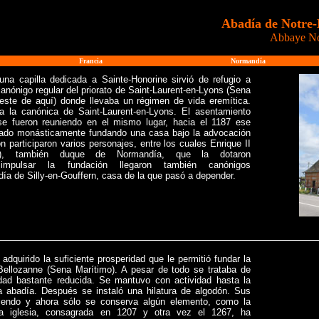
Abadía de Notre-D
Abbaye No
Francia
Normandía
una capilla dedicada a Sainte-Honorine sirvió de refugio a
anónigo regular del priorato de Saint-Laurent-en-Lyons (Sena
reste de aquí) donde llevaba un régimen de vida eremítica.
 a la canónica de Saint-Laurent-en-Lyons. El asentamiento
 se fueron reuniendo en el mismo lugar, hacia el 1187 ese
izado monásticamente fundando una casa bajo la advocación
n participaron varios personajes, entre los cuales Enrique II
189), también duque de Normandía, que la dotaron
impulsar la fundación llegaron también canónigos
ía de Silly-en-Gouffern, casa de la que pasó a depender.
adquirido la suficiente prosperidad que le permitió fundar la
ellozanne (Sena Marítimo). A pesar de todo se trataba de
d bastante reducida. Se mantuvo con actividad hasta la
a abadía. Después se instaló una hilatura de algodón. Sus
diendo y ahora sólo se conserva algún elemento, como la
a iglesia, consagrada en 1207 y otra vez el 1267, ha