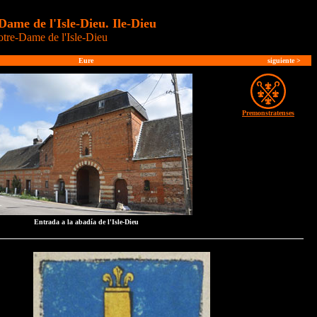
ame de l'Isle-Dieu. Ile-Dieu
tre-Dame de l'Isle-Dieu
Eure
siguiente
>
Premonstratenses
Entrada a la abadía de l'Isle-Dieu