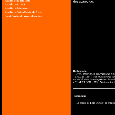
desaparecido.
Bibliografía:
- (1740).
Description géographique et h
- BALLIN (1864).
Notice historique su
antiquités de la Seine-Inférieure.
Tome I
- CHARPILLON (1879).
Dictionnaire h
Situación:
La abadía de l'Isle-Dieu (9) se encuent