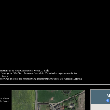
istorique de la Haute Normandie.
Volum 2. París
r l’abbaye de l’Ile-Dieu. Procès-verbaux de la Commission départementale des
. Rouen
istorique de toutes les communes du département de l’Eure.
Les Andelys: Delcroix
ra al este
de Rouen