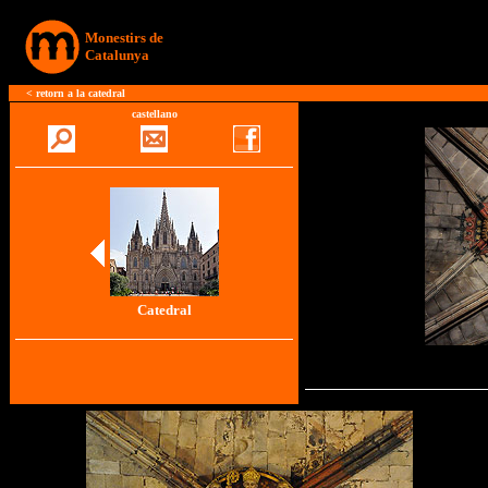
Monestirs de
Catalunya
<
retorn a la catedral
castellano
Catedral