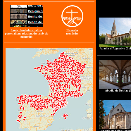
Sants, fundadors i altres
Els ordes
personalitats relacionades amb els
monàstics
monestirs
Abadia d’Aiguevive (Loi
Abadia de Noirlac (
Abadia de Saint-Genou