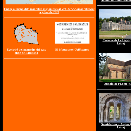
Enllaç al mapa dels monestirs disponibles al web de www.monestirs.cat
a juliol de 2020
Cartoixa de Le Liget (
Loira)
Evolució del monestirs del casc
El
Monasticon Gallicanum
antic de Barcelona
Abadia de l’Épau (Sa
Saint-Aubin d'Angers (
Loira)