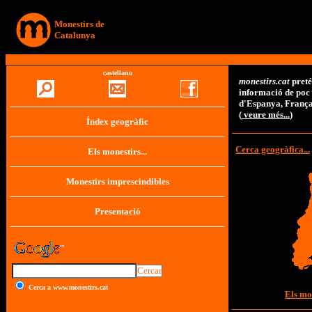
Monestirs de
Catalunya
Inici
castellano
monestirs.cat
preté
informació de poc 
d'Espanya, França
(
veure més...
)
Índex geogràfic
Cerca geogràfica...
Els monestirs...
Monestirs imprescindibles
Presentació
Cerca a www.monestirs.cat
Els mo