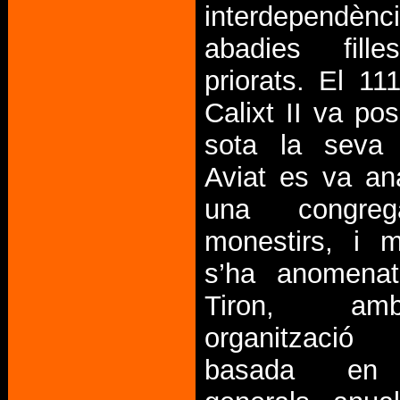
interdependènc
abadies fill
priorats. El 11
Calixt II va po
sota la seva 
Aviat es va an
una congre
monestirs, i 
s’ha anomena
Tiron, a
organitzaci
basada en 