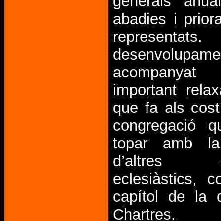
generals anua
abadies i prior
representats
desenvolupame
acompanya
important rela
que fa als cos
congregació 
topar amb la
d’altres e
eclesiàstics, 
capítol de la 
Chartres.