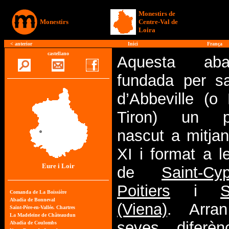
Monestirs de
Monestirs
Centre-Val de
Loira
<
anterior
Inici
França
castellano
Aquesta ab
fundada per s
d’Abbeville (o
Tiron) un pe
nascut a mitjan
XI i format a l
Eure i Loir
de
Saint-C
Poitiers
i
S
(Viena)
. Arra
seves diferè