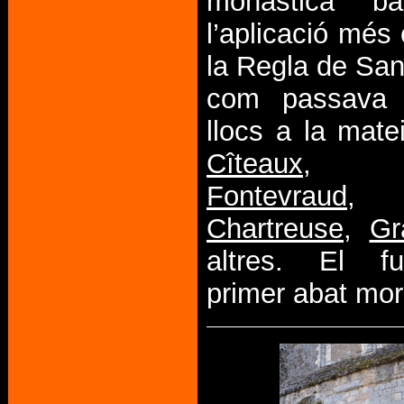
monàstica b
l’aplicació més 
la Regla de San
com passava 
llocs a la mate
Cîteaux
Fontevraud
,
Chartreuse
,
Gr
altres. El f
primer abat mor