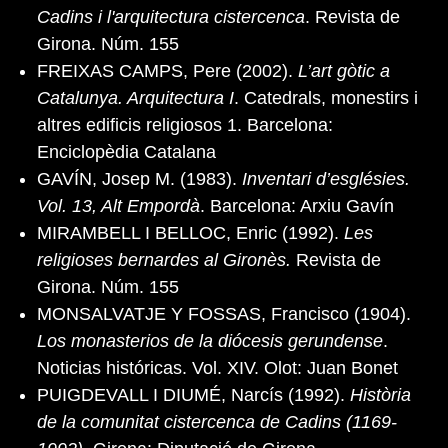
Cadins i l'arquitectura cistercenca
. Revista de
Girona. Núm. 155
FREIXAS CAMPS, Pere (2002).
L’art gòtic a
Catalunya. Arquitectura I
. Catedrals, monestirs i
altres edificis religiosos 1. Barcelona:
Enciclopèdia Catalana
GAVÍN, Josep M. (1983).
Inventari d’esglésies.
Vol. 13, Alt Empordà
. Barcelona: Arxiu Gavín
MIRAMBELL I BELLOC, Enric (1992).
Les
religioses bernardes al Gironès.
Revista de
Girona. Núm. 155
MONSALVATJE Y FOSSAS, Francisco (1904).
Los monasterios de la diócesis gerundense
.
Noticias históricas. Vol. XIV. Olot: Juan Bonet
PUIGDEVALL I DIUMÉ, Narcís (1992).
Història
de la comunitat cistercenca de Cadins (1169-