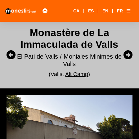
CA
|
ES
|
EN
|
FR
Monastère de La
Immaculada de Valls
El Pati de Valls / Moniales Minimes de
Valls
(Valls,
Alt Camp
)