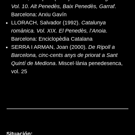
Vol. 10. Alt Penedès, Baix Penedès, Garraf
.
Barcelona: Arxiu Gavín
LLORACH, Salvador (1992).
Catalunya
romànica. Vol. XIX. El Penedès, l’Anoia
.
Barcelona: Enciclopèdia Catalana
SERRA I ARMAN, Joan (2000).
De Ripoll a
Barcelona, cinc-cents anys de priorat a Sant
Quintí de Mediona
. Miscel·lània penedesenca,
vol. 25
Situación: