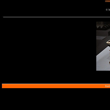
© Mu
Bald