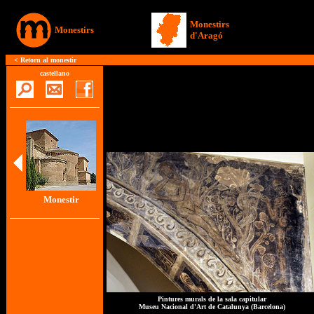
Monestirs
Monestirs
d'Aragó
< Retorn al monestir
castellano
Monestir
Pintures murals de la sala capitular
Museu Nacional d'Art de Catalunya (Barcelona)