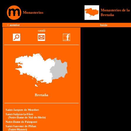
Monasterios de la
Monasterios
Bretaña
<
anterior
Inicio
català
Bretaña