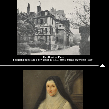
Port-Royal de París
Fotografia publicada a
Port-Royal au XVIIe siècle. Images et portraits
(1909)