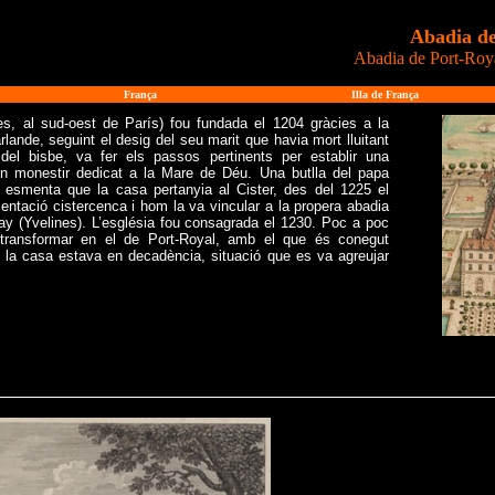
Abadia de
Abadia de Port-Roy
França
Illa de França
nes, al sud-oest de París) fou fundada el 1204 gràcies a la
rlande, seguint el desig del seu marit que havia mort lluitant
del bisbe, va fer els passos pertinents per establir una
 monestir dedicat a la Mare de Déu. Una butlla del papa
9 esmenta que la casa pertanyia al Cister, des del 1225 el
entació cistercenca i hom la va vincular a la propera abadia
y (Yvelines). L’església fou consagrada el 1230. Poc a poc
transformar en el de Port-Royal, amb el que és conegut
I la casa estava en decadència, situació que es va agreujar