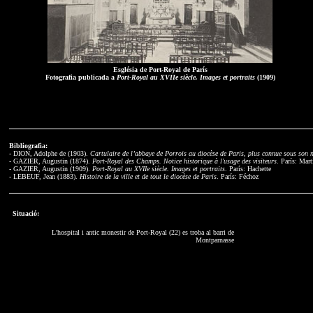
Església de Port-Royal de París
Fotografia publicada a
Port-Royal au XVIIe siècle. Images et portraits
(1909)
Bibliografia:
- DION, Adolphe de (1903).
Cartulaire de l’abbaye de Porrois au diocèse de Paris, plus connue sous son
- GAZIER, Augustin (1874).
Port-Royal des Champs. Notice historique à l'usage des visiteurs
. París: Mart
- GAZIER, Augustin (1909).
Port-Royal au XVIIe siècle. Images et portraits
. París: Hachette
- LEBEUF, Jean (1883).
Histoire de la ville et de tout le diocèse de Paris
. París: Féchoz
Situació:
L'hospital i antic monestir de Port-Royal (22) es troba al barri de
Montparnasse