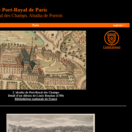
 Port-Royal de París
al des Champs. Abadia de Porrois
París
següent
>
Cistercenques
L'abadia de Port-Royal des Champs
Detall d'un dibuix de Louis Boudan (1709)
Bibliothèque nationale de France