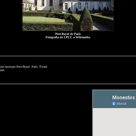
Port-Royal de París
Fotografia de LPLT, a Wikimedia
 nom mystique Port-Royal
. París: Picard
inet