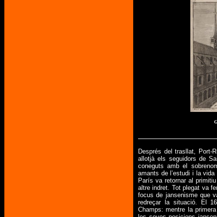
G
Després del trasllat, Port
allotjà els seguidors de Sa
coneguts amb el sobren
amants de l’estudi i la vid
París va retornar al primiti
altre indret. Tot plegat va
focus de jansenisme que va 
redreçar la situació. El 
Champs: mentre la primera 
les seves posicions jansen