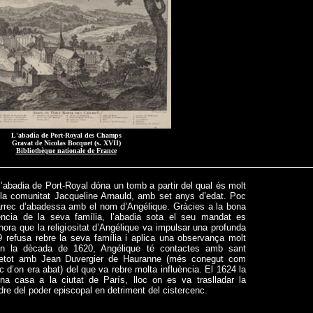
L'abadia de Port-Royal des Champs
Gravat de Nicolas Bocquet (s. XVII)
Bibliothèque nationale de France
 l’abadia de Port-Royal dóna un tomb a partir del qual és molt
la comunitat Jacqueline Arnauld, amb set anys d’edat. Poc
càrrec d’abadessa amb el nom d’Angélique. Gràcies a la bona
uència de la seva família, l’abadia sota el seu mandat es
ra que la religiositat d’Angélique va impulsar una profunda
9 refusa rebre la seva família i aplica una observança molt
 En la dècada de 1620, Angélique té contactes amb sant
retot amb Jean Duvergier de Hauranne (més conegut com
c d’on era abat) del que va rebre molta influència. El 1624 la
 una casa a la ciutat de París, lloc on es va traslladar la
re del poder episcopal en detriment del cistercenc.