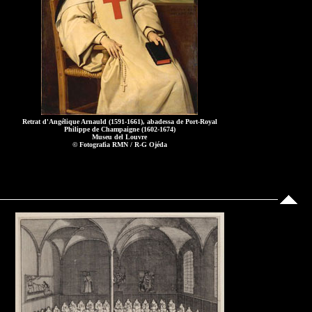
Retrat d'Angélique Arnauld (1591-1661), abadessa de Port-Royal
Philippe de Champaigne (1602-1674)
Museu del Louvre
© Fotografia RMN / R-G Ojéda