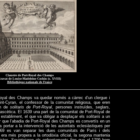
Claustre de Port-Royal des Champs
ravat de Louise-Madeleine Cochin (s. XVIII)
Bibliothèque nationale de France
-Royal des Champs va quedar només a càrrec d’un clergue i
int-Cyran, el confessor de la comunitat religiosa, que eren
om de
solitaris de Port-Royal
, persones instruïdes, seglars,
a ascètica. El 1639 una part de la comunitat de Port-Royal de
u establiment, el que va obligar a desplaçar els
solitaris
a un
 fer que l’abadia de Port-Royal des Champs es convertís en un
portar a la intervenció de les autoritats eclesiàstiques per
1669 es van separar les dues comunitats de París i dels
era més propera a la ortodòxia oficial, la segona mantenia
istes. Sovintejaren els enfrontaments fins que el 1709 hom