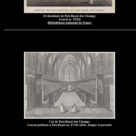
El dormitori de Port-Royal des Champs
Gravat (s. XVII)
Bibliothèque nationale de France
Cor de Port-Royal des Champs
Gravat publicat a
Port-Royal au XVIIe siècle. Images et portraits