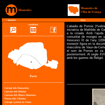
Monestirs de
Monestirs
l'Illa de França
<
anterior
Inici
castellano
L’abadia de Porrois (Yveli
iniciativa de Mathilde de Ga
a la croada. Amb l’ajuda 
comunitat de monges en un
Innocenci III de l’any 120
monestir figura en la docum
masculina de Vaux-de-Cerna
el nom de Porrois es va 
posteriorment. Al segle XV
amb les guerres de Religió.
París