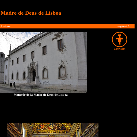
a Madre de Deus de Lisboa
Lisboa
següent
>
Clarisses
Monestir de la Madre de Deus de Lisboa