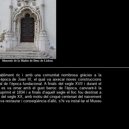
Monestir de la Madre de Deus de Lisboa
abliment ric i amb una comunitat nombrosa gràcies a la
n època de Joan III, el qual va aixecar noves construccions
ial de l’època fundacional. A finals del segle XVII i durant el
 es va ornar amb el gust barroc de l’època, canviant-li la
primit el 1834 i a finals d’aquell segle el lloc fou destinat a
an del segle XX, amb motiu del cinquè centenari del naixement
 va restaurar i conseqüència d’allò, s’hi va instal·lar el Museu