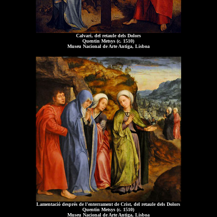
Calvari, del retaule dels Dolors
Quentin Metsys (c. 1510)
Museu Nacional de Arte Antiga, Lisboa
Lamentació després de l'enterrament de Crist, del retaule dels Dolors
Quentin Metsys (c. 1510)
Museu Nacional de Arte Antiga, Lisboa