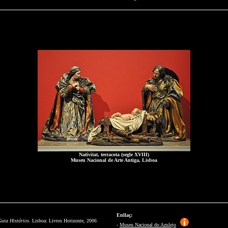
Nativitat, terracota (segle XVIII)
Museu Nacional de Arte Antiga, Lisboa
Enllaç
:
Guia Histórico
. Lisboa: Livros Horizonte, 2006
-
Museu Nacional do Azulejo