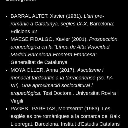
BARRAL ALTET, Xavier (1981).
L'art pre-
romànic a Catalunya, segles IX-X
. Barcelona:
Edicions 62
MAESE FIDALGO, Xavier (2001).
Prospección
arqueológica en la “Línea de Alta Velocidad
Madrid-Barcelona-Frontera Francesa”
.
Generalitat de Catalunya
MOYA OLLER, Anna (2017).
Ascetisme i
monacat tardoantic a la tarraconense (ss. IV-
VII). Una aproximació sociocultural i
arqueològica
. Tesi Doctoral. Universitat Rovira i
Virgili
PAGÈS i PARETAS, Montserrat (1983). Les
esglésies pre-romàniques a la comarca del Baix
Llobregat. Barcelona. Institut d'Estudis Catalans