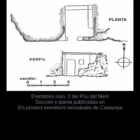
Eremitorio núm. 2 del Pou del Merli
Sección y planta publicadas en
Els primers eremitoris mossàrabs de Catalunya