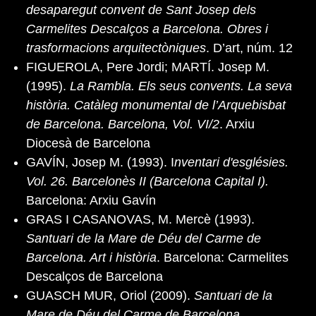
desaparegut convent de Sant Josep dels
Carmelites Descalços a Barcelona. Obres i
trasformacions arquitectòniques
. D’art, núm. 12
FIGUEROLA, Pere Jordi; MARTÍ. Josep M.
(1995).
La Rambla. Els seus convents. La seva
història. Catàleg monumental de l’Arquebisbat
de Barcelona. Barcelona, Vol. VI/2
. Arxiu
Diocesà de Barcelona
GAVÍN, Josep M. (1993). I
nventari d'esglésies.
Vol. 26. Barcelonès II (Barcelona Capital I).
Barcelona: Arxiu Gavín
GRAS I CASANOVAS, M. Mercè (1993).
Santuari de la Mare de Déu del Carme de
Barcelona. Art i història
. Barcelona: Carmelites
Descalços de Barcelona
GUASCH MUR, Oriol (2009).
Santuari de la
Mare de Déu del Carme de Barcelona
.