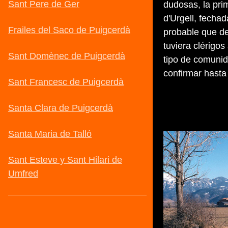
dudosas, la pri
d'Urgell, fecha
probable que de
tuviera clérigos
tipo de comunid
confirmar hasta