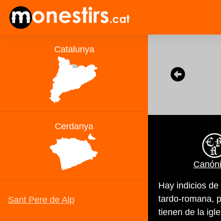
Canón
Hay indicios de
tardo-romana, po
tienen de la ig