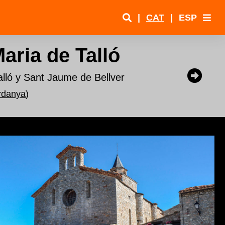
|
CAT
|
ESP
aria de Talló
alló y Sant Jaume de Bellver
rdanya
)