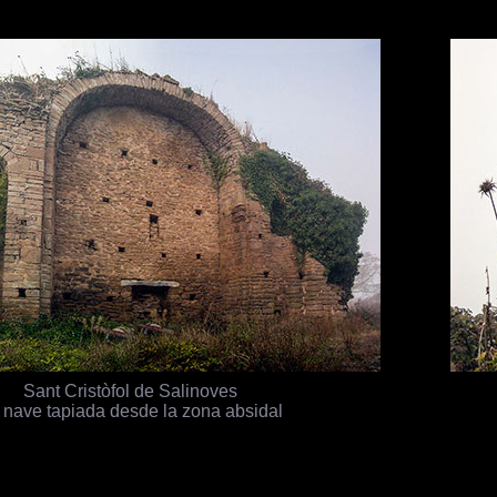
Sant Cristòfol de Salinoves
 nave tapiada desde la zona absidal