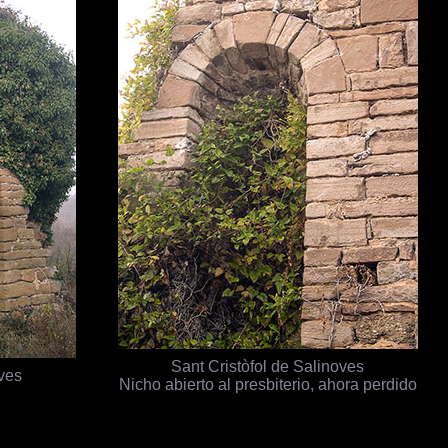
Sant Cristòfol de Salinoves
oves
Nicho abierto al presbiterio, ahora perdido