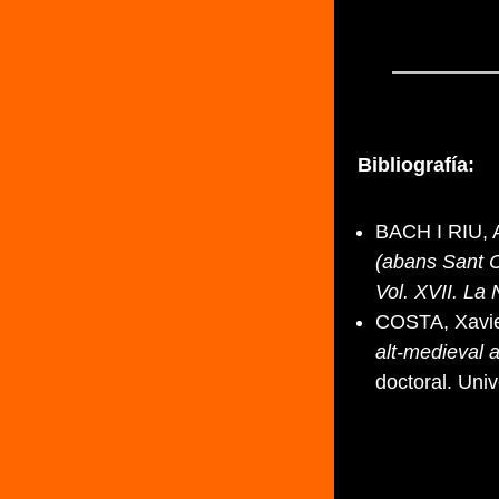
Bibliografía:
BACH I RIU, 
(abans Sant C
Vol. XVII. La
COSTA, Xavie
alt-medieval 
doctoral. Uni