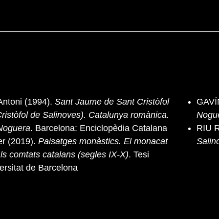
Antoni (1994).
Sant Jaume de Sant Cristòfol
GAVÍN
ristòfol de Salinoves). Catalunya romànica.
Nogu
 Noguera
. Barcelona: Enciclopèdia Catalana
RIU R
r (2019).
Paisatges monàstics. El monacat
Salin
als comtats catalans (segles IX-X)
. Tesi
versitat de Barcelona