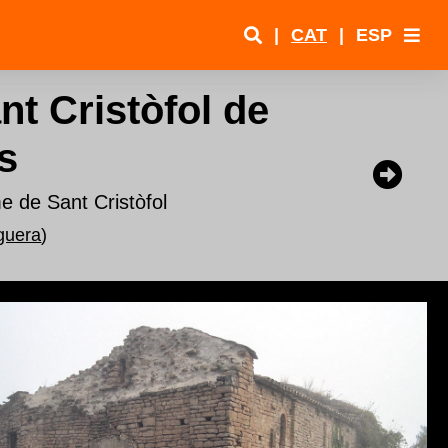
|
CAT
|
ESP
nt Cristòfol de
s
me de Sant Cristòfol
guera
)