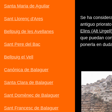
Se ha considera
antiguo priorato
Elins (Alt Urgell
que puedan conf
ponerla en duda