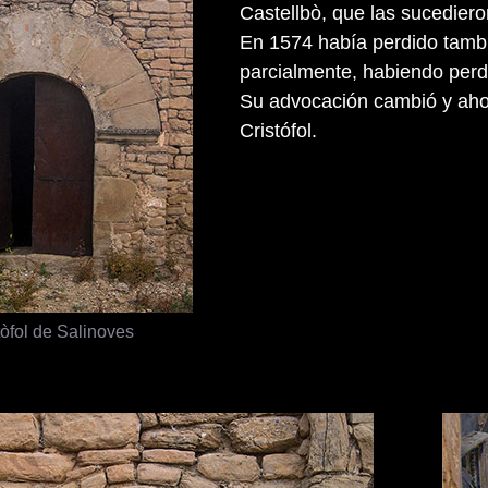
Castellbò, que las sucedier
En 1574 había perdido tambi
parcialmente, habiendo perd
Su advocación cambió y aho
Cristófol.
tòfol de Salinoves