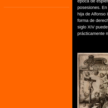
época de esplen
posesiones. En 
hija de Alfonso
forma de derech
siglo XIV puede
prácticamente n