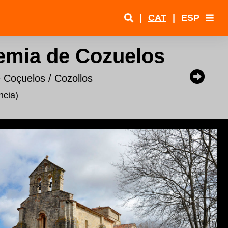
|
CAT
|
ESP
emia de Cozuelos
Coçuelos / Cozollos
ncia
)