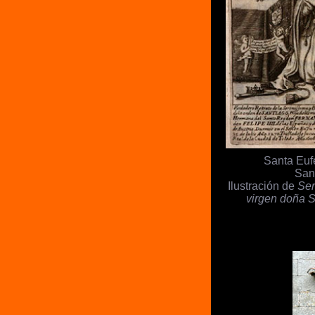
Santa Euf
San
Ilustración de
Ser
virgen doña 