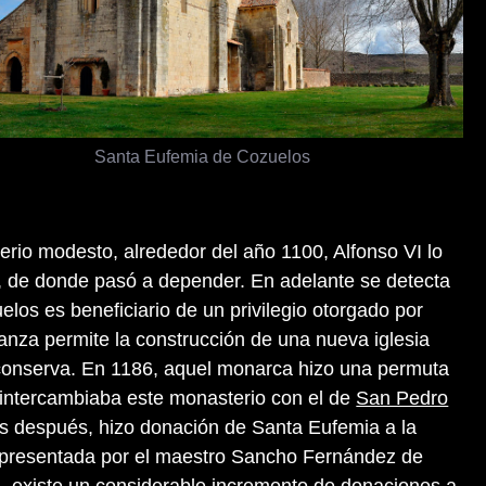
Santa Eufemia de Cozuelos
io modesto, alrededor del año 1100, Alfonso VI lo
, de donde pasó a depender. En adelante se detecta
los es beneficiario de un privilegio otorgado por
anza permite la construcción de una nueva iglesia
 conserva. En 1186, aquel monarca hizo una permuta
l intercambiaba este monasterio con el de
San Pedro
as después, hizo donación de Santa Eufemia a la
representada por el maestro Sancho Fernández de
II, existe un considerable incremento de donaciones a