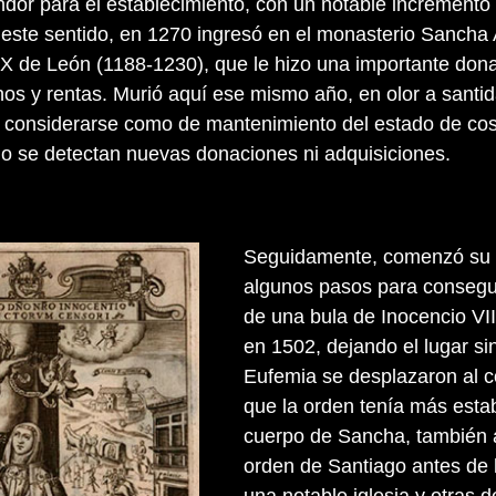
dor para el establecimiento, con un notable incremento
este sentido, en 1270 ingresó en el monasterio Sancha 
 IX de León (1188-1230), que le hizo una importante don
os y rentas. Murió aquí ese mismo año, en olor a santid
 considerarse como de mantenimiento del estado de co
o se detectan nuevas donaciones ni adquisiciones.
Seguidamente, comenzó su d
algunos pasos para consegui
de una bula de Inocencio VII
en 1502, dejando el lugar s
Eufemia se desplazaron al c
que la orden tenía más estab
cuerpo de Sancha, también a
orden de Santiago antes de 
una notable iglesia y otras