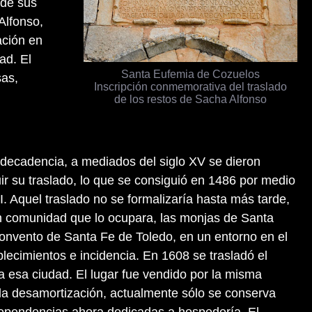
 de sus
Alfonso,
ación en
ad. El
Santa Eufemia de Cozuelos
sas,
Inscripción conmemorativa del traslado
de los restos de Sacha Alfonso
ecadencia, a mediados del siglo XV se dieron
r su traslado, lo que se consiguió en 1486 por medio
I. Aquel traslado no se formalizaría hasta más tarde,
in comunidad que lo ocupara, las monjas de Santa
onvento de Santa Fe de Toledo, en un entorno en el
lecimientos e incidencia. En 1608 se trasladó el
 esa ciudad. El lugar fue vendido por la misma
la desamortización, actualmente sólo se conserva
 dependencias ahora dedicadas a hospedería. El