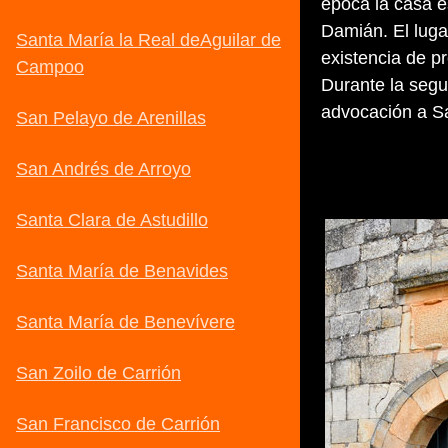
época la casa 
Damián. El luga
existencia de 
Durante la segu
advocación a S