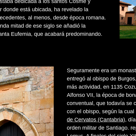
estaba dedicada a los santos Cosme y
r donde está ubicada, ha revelado la
precedentes, al menos, desde época romana.
nda mitad de ese siglo se añadió la
anta Eufemia, que acabará predominando.
Seguramente era un monaster
entregó al obispo de Burgos
más actividad, en 1135 Cozue
Alfonso VII, la época de bon
conventual, que todavía se
con el obispo, según la cua
de Cervatos (Cantabria)
, dí
orden militar de Santiago. 
Lemus. A finales del siglo X