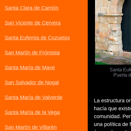
Santa Euf
Puerta d
La estructura o
hacía que existi
comunidad. Pens
una política de