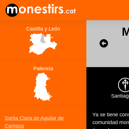
M
Santiago
Ya se tiene con
comunidad monás