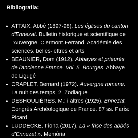
Bibliografía:
ATTAIX, Abbé (1897-98).
Les églises du canton
d'Ennezat.
Bulletin historique et scientifique de
l'Auvergne. Clermont-Ferrand. Académie des
sciences, belles-lettres et arts
BEAUNIER, Dom (1912).
Abbayes et prieurés
de l'ancienne France. Vol. 5. Bourges
. Abbaye
de Ligugé
CRAPLET, Bernard (1972).
Auvergne romane
.
La nuit des temps, 2. Zodiaque
DESHOULIÈRES, M.; i altres (1925).
Ennezat.
Congrès Archéologique de France. 87 ss. París:
Picard
LÜDDECKE, Fiona (2017).
La « frise des abbés
d’Ennezat »
. Memòria