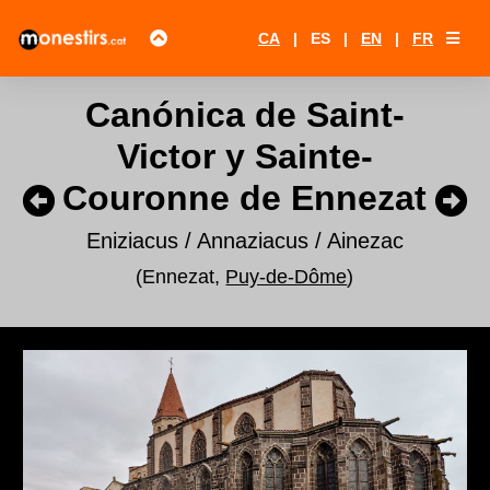
CA
|
ES
|
EN
|
FR
Canónica de Saint-
Victor y Sainte-
Couronne de Ennezat
Eniziacus / Annaziacus / Ainezac
(Ennezat,
Puy-de-Dôme
)