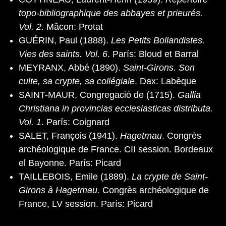
topo-bibliographique des abbayes et prieurés.
Vol. 2
. Mâcon: Protat
GUÉRIN, Paul (1888).
Les Petits Bollandistes.
Vies des saints. Vol. 6
. París: Bloud et Barral
MEYRANX, Abbé (1890).
Saint-Girons. Son
culte, sa crypte, sa collégiale
. Dax: Labèque
SAINT-MAUR, Congregació de (1715).
Gallia
Christiana in provincias ecclesiasticas distributa.
Vol. 1
. París: Coignard
SALET, François (1941).
Hagetmau
. Congrès
archéologique de France. CII session. Bordeaux
el Bayonne. París: Picard
TAILLEBOIS, Emile (1889).
La crypte de Saint-
Girons à Hagetmau.
Congrès archéologique de
France, LV session. París: Picard