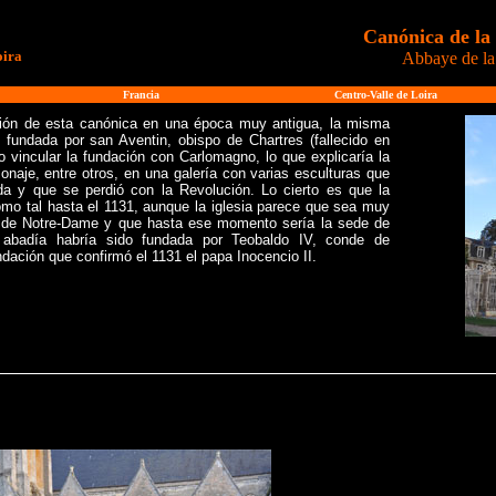
Canónica de la
oira
Abbaye de la
Francia
Centro-Valle de Loira
ación de esta canónica en una época muy antigua, la misma
o fundada por san Aventin, obispo de Chartres (fallecido en
 vincular la fundación con Carlomagno, lo que explicaría la
onaje, entre otros, en una galería con varias esculturas que
da y que se perdió con la Revolución. Lo cierto es que la
mo tal hasta el 1131, aunque la iglesia parece que sea muy
ón de Notre-Dame y que hasta ese momento sería la sede de
a abadía habría sido fundada por Teobaldo IV, conde de
dación que confirmó el 1131 el papa Inocencio II.