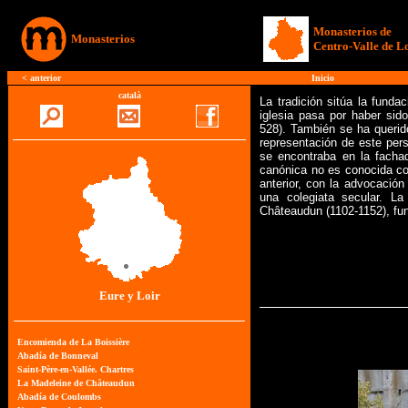
Monasterios de
Monasterios
Centro-Valle de L
<
anterior
Inicio
català
La tradición sitúa la fund
iglesia pasa por haber sid
528). También se ha querido
representación de este pers
se encontraba en la facha
canónica no es conocida co
anterior, con la advocaci
una colegiata secular. L
Châteaudun (1102-1152), fun
Eure y Loir