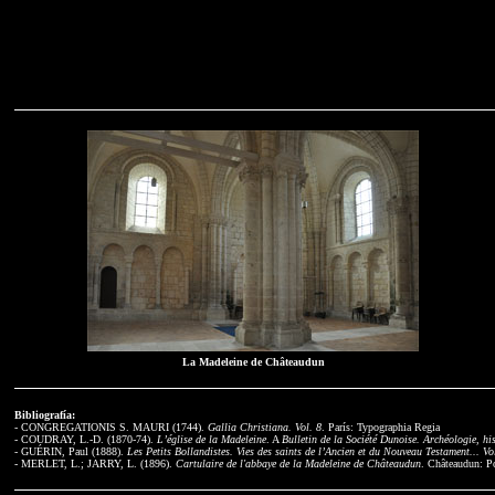
La Madeleine de Châteaudun
Bibliografía:
- CONGREGATIONIS S. MAURI (1744).
Gallia Christiana. Vol. 8
. París: Typographia Regia
- COUDRAY, L.-D. (1870-74).
L’église de la Madeleine
. A
Bulletin de la Société Dunoise. Archéologie, his
- GUÉRIN, Paul (1888).
Les Petits Bollandistes. Vies des saints de l’Ancien et du Nouveau Testament... Vo
- MERLET, L.; JARRY, L. (1896).
Cartulaire de l'abbaye de la Madeleine de Châteaudun
. Châteaudun: Po