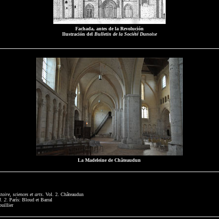
Fachada, antes de la Revolución
Ilustración del
Bulletin de la Société Dunoise
La Madeleine de Châteaudun
toire, sciences et arts
. Vol. 2. Châteaudun
l. 2
. París: Bloud et Barral
uillier