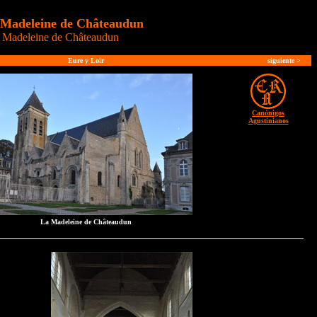
 Madeleine de Châteaudun
 Madeleine de Châteaudun
Eure y Loir
siguiente
>
Canónigos
Agustinianos
La Madeleine de Châteaudun