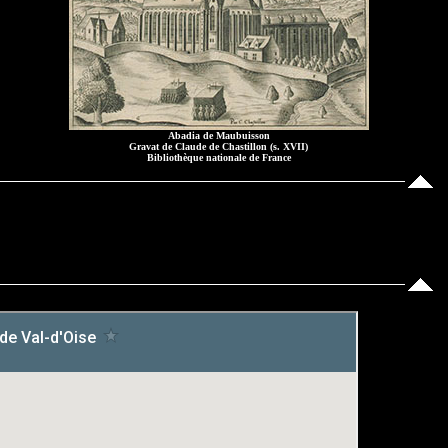
Abadia de Maubuisson
Gravat de Claude de Chastillon (s. XVII)
Bibliothèque nationale de France