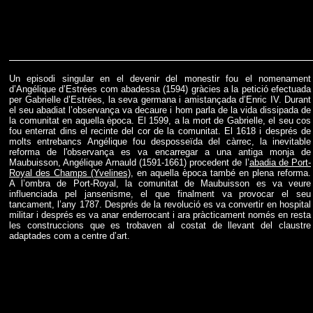
Un episodi singular en el devenir del monestir fou el nomenament
d’Angélique d’Estrées com abadessa (1594) gràcies a la petició efectuada
per Gabrielle d’Estrées, la seva germana i amistançada d’Enric IV. Durant
el seu abadiat l’observança va decaure i hom parla de la vida dissipada de
la comunitat en aquella època. El 1599, a la mort de Gabrielle, el seu cos
fou enterrat dins el recinte del cor de la comunitat. El 1618 i després de
molts entrebancs Angélique fou desposseïda del càrrec, la inevitable
reforma de l'observança es va encarregar a una antiga monja de
Maubuisson, Angélique Arnauld (1591-1661) procedent de l’
abadia de Port-
Royal des Champs (Yvelines)
, en aquella època també en plena reforma.
A l’ombra de Port-Royal, la comunitat de Maubuisson es va veure
influenciada pel jansenisme, el que finalment va provocar el seu
tancament, l’any 1787. Després de la revolució es va convertir en hospital
militar i després es va anar enderrocant i ara pràcticament només en resta
les construccions que es trobaven al costat de llevant del claustre
adaptades com a centre d’art.