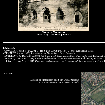
Abadia de Maubuisson
Postal antiga. Col·lecció particular
Bibliografia:
- CONGREGATIONIS S. MAURI (1744).
Gallia Christiana. Vol. 7
. París: Typographia Regia
- DEMARSY, Arthur (1868).
Les abbesses de Montbuison
. París: Dumoulin
- DUTILLEUX, A.; DEPOIN, J. (1882-85).
L’abbaye de Maubuisson
(Notre-Dame-la-Royale). Histoire et ca
- HÉRARD, Louis-Pierre (1851).
Etudes archéologiques. Abbaye de Maubuisson
. París: Bailly, Divry et C
- HÉRARD, Louis-Pierre (1901).
Recherches archéologiques sur les abbayes de l'ancien diocèse de Paris
. 
Situació:
L'abadia de Maubuisson és a Saint-Ouen-l'Aumône
A tocar de Pontoise i al nord-oest de París