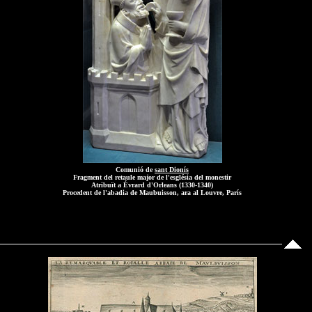
Comunió de
sant Dionís
Fragment del retaule major de l'església del monestir
Atribuït a Évrard d'Orleans (1330-1340)
Procedent de l'abadia de Maubuisson, ara al Louvre, París