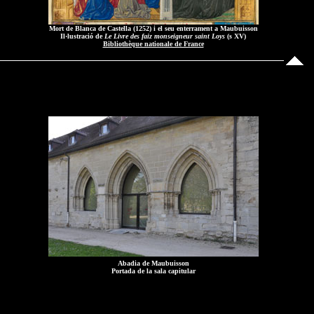
Mort de Blanca de Castella (1252) i el seu enterrament a Maubuisson
Il·lustració de
Le Livre des faiz monseigneur saint Loys
(s XV)
Bibliothèque nationale de France
Abadia de Maubuisson
Portada de la sala capitular