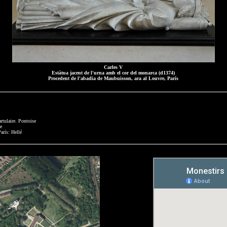
Carles V
Estàtua jacent de l'urna amb el cor del monarca (d1374)
Procedent de l'abadia de Maubuisson, ara al Louvre, París
rtulaire. Pontoise
ie
París: Hellé