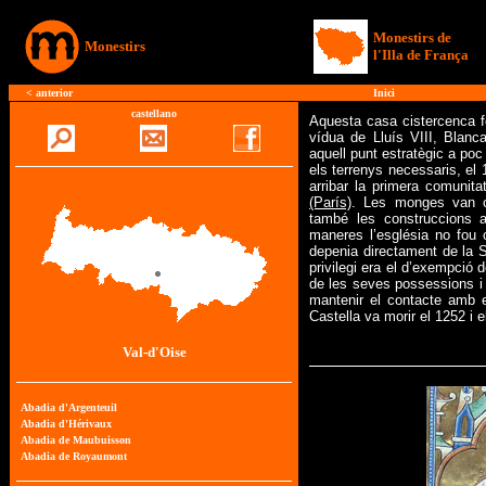
Monestirs de
Monestirs
l'Illa de França
<
anterior
Inici
castellano
Aquesta casa cistercenca f
vídua de Lluís VIII, Blanca
aquell punt estratègic a po
els terrenys necessaris, el
arribar la primera comunitat
(París)
. Les monges van o
també les construccions au
maneres l’església no fou c
depenia directament de la S
privilegi era el d’exempció 
de les seves possessions i d
mantenir el contacte amb el
Castella va morir el 1252 i e
Val-d'Oise