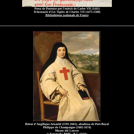
Presa de Pontoise per l'exèrcit de Carles VII (1441)
Il·lustració d'
Les Vigiles de Charles VII
(1475-1500)
Bibliothèque nationale de France
Retrat d'Angélique Arnauld (1591-1661), abadessa de Port-Royal
Philippe de Champaigne (1602-1674)
Museu del Louvre
© Fotografia RMN / R-G Ojéda