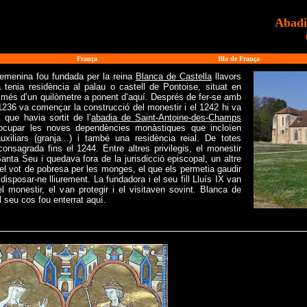
Abadi
França
Illa de França
emenina fou fundada per la reina
Blanca de Castella
llavors
 tenia residència al palau o castell de Pontoise, situat en
c més d’un quilòmetre a ponent d’aquí. Després de fer-se amb
 1236 va començar la construcció del monestir i el 1242 hi va
 que havia sortit de l’
abadia de Saint-Antoine-des-Champs
cupar les noves dependències monàstiques que incloïen
xiliars (granja...) i també una residència reial. De totes
onsagrada fins el 1244. Entre altres privilegis, el monestir
anta Seu i quedava fora de la jurisdicció episcopal, un altre
del vot de pobresa per les monges, el que els permetia gaudir
isposar-ne lliurement. La fundadora i el seu fill Lluís IX van
 monestir, el van protegir i el visitaven sovint. Blanca de
l seu cos fou enterrat aquí.