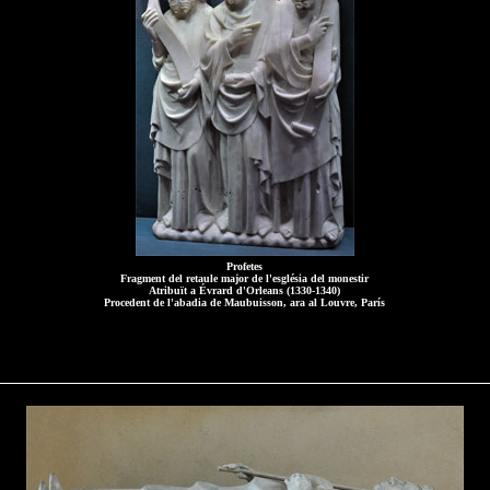
Profetes
Fragment del retaule major de l'església del monestir
Atribuït a Évrard d'Orleans (1330-1340)
Procedent de l'abadia de Maubuisson, ara al Louvre, París