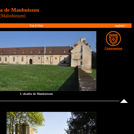
a de Maubuisson
(Malodunum)
Val-d'Oise
següent
>
Cistercenques
L'abadia de Maubuisson