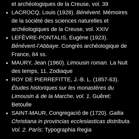
et archéologiques de la Creuse, vol. 39
LACROCQ, Louis (1928).
Bénévent
. Mémoires
de la société des sciences naturelles et
archéologiques de la Creuse, vol. XXIV
LEFÈVRE-PONTALIS, Eugène (1923).
Bénévent-l’Abbaye
. Congrès archéologique de
France, 84 ss.
MAURY, Jean (1960).
Limousin roman
. La Nuit
des temps, 11. Zodiaque
ROY DE PIERREFITTE, J.-B. L. (1857-63).
Études historiques sur les monastères du
Limousin & de la Marche, vol. 1
. Guêret:
Betoulle
SAINT-MAUR, Congregació de (1720).
Gallia
Christiana in provincias ecclesiasticas distributa.
Vol. 2. París
: Typographia Regia