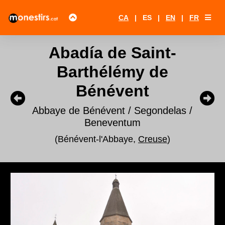
CA
|
ES
|
EN
|
FR
Abadía de Saint-
Barthélémy de
Bénévent
Abbaye de Bénévent / Segondelas /
Beneventum
(Bénévent-l'Abbaye,
Creuse
)