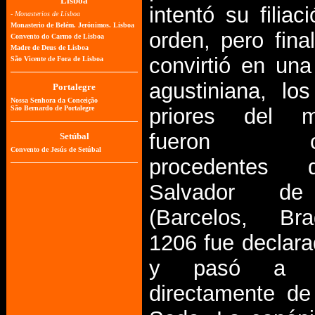
intentó su filiac
orden, pero fin
convirtió en un
agustiniana, lo
priores del mo
fueron can
procedentes
Salvador d
(Barcelos, Br
1206 fue declar
y pasó a d
directamente de