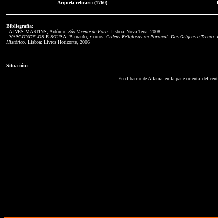
Arqueta relicario (1760)
T
Bibliografía:
- ALVES MARTINS, António.
São Vicente de Fora
. Lisboa: Nova Terra, 2008
- VASCONCELOS E SOUSA, Bernardo, y otros.
Ordens Religiosas em Portugal: Das Origens a Trento. 
Histórico
. Lisboa: Livros Horizonte, 2006
Situación:
En el barrio de Alfama, en la parte oriental del cen