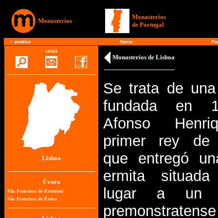
Monasterios
Monasterios
de Portugal
<
anterior
Inicio
>
Por
català
Monasterios de Lisboa
Se trata de una
fundada en 1
Afonso Henri
primer rey de 
que entregó un
Lisboa
ermita situad
lugar a un c
premonstrate