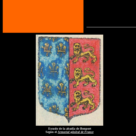
Escudo de la abadía de Bonport
Según el
Armorial général de France