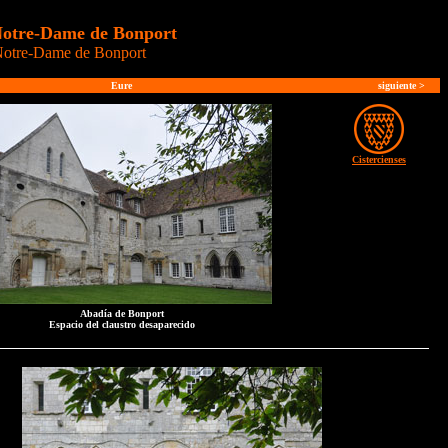
Notre-Dame de Bonport
otre-Dame de Bonport
Eure
siguiente
>
Cistercienses
Abadía de Bonport
Espacio del claustro desaparecido