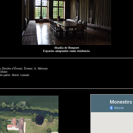
Abadía de Bonport
Espacios adaptados como residencia
u Diocèse d’Évreux
. Évreux: A. Hérissey
n-Didot
ère partie. Havre: Lemale