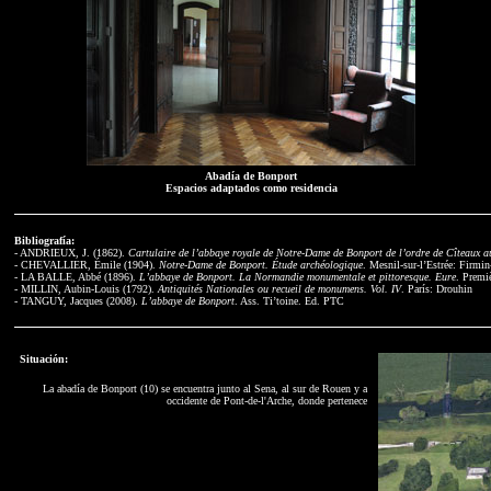
Abadía de Bonport
Espacios adaptados como residencia
Bibliografía:
- ANDRIEUX, J. (1862).
Cartulaire de l’abbaye royale de Notre-Dame de Bonport de l’ordre de Cîteaux a
- CHEVALLIER, Émile (1904).
Notre-Dame de Bonport. Étude archéologique
. Mesnil-sur-l’Estrée: Firmi
- LA BALLE, Abbé (1896).
L’abbaye de Bonport. La Normandie monumentale et pittoresque. Eure
. Premi
- MILLIN, Aubin-Louis (1792).
Antiquités Nationales ou recueil de monumens. Vol. IV
. París: Drouhin
- TANGUY, Jacques (2008).
L’abbaye de Bonport
. Ass. Ti’toine. Ed. PTC
Situación:
La abadía de Bonport (10) se encuentra junto al Sena, al sur de Rouen y a
occidente de Pont-de-l'Arche, donde pertenece