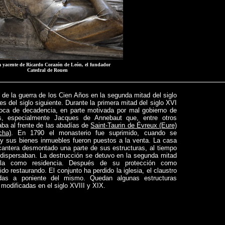
a yacente de Ricardo Corazón de León, el fundador
Catedral de Rouen
s de la guerra de los Cien Años en la segunda mitad del siglo
les del siglo siguiente. Durante la primera mitad del siglo XVI
oca de decadencia, en parte motivada por mal gobierno de
, especialmente Jacques de Annebaut que, entre otros
ba al frente de las abadías de
Saint-Taurin de Évreux (Eure)
cha)
. En 1790 el monasterio fue suprimido, cuando se
y sus bienes inmuebles fueron puestos a la venta. La casa
 cantera desmontado una parte de sus estructuras, al tiempo
dispersaban. La destrucción se detuvo en la segunda mitad
ola como residencia. Después de su protección como
o restaurando. El conjunto ha perdido la iglesia, el claustro
das a poniente del mismo. Quedan algunas estructuras
odificadas en el siglo XVIII y XIX.