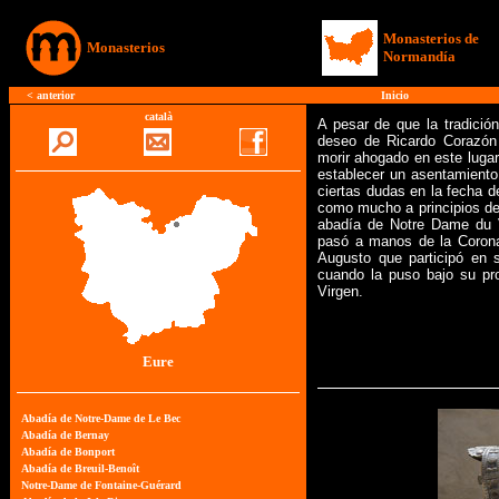
Monasterios de
Monasterios
Normandía
<
anterior
Inicio
català
A pesar de que la tradición
deseo de Ricardo Corazón
morir ahogado en este lugar 
establecer un asentamiento 
ciertas dudas en la fecha d
como mucho a principios de
abadía de Notre Dame du V
pasó a manos de la Corona
Augusto que participó en 
cuando la puso bajo su pro
Virgen.
Eure