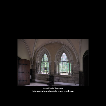
Abadía de Bonport
Sala capitular, adaptada como residencia