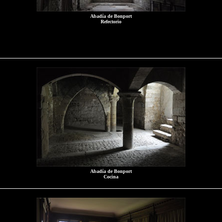
Abadía de Bonport
Refectorio
Abadía de Bonport
Cocina