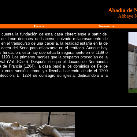
Abadía de 
Abbaye N
Francia
Normandía
 cuenta la fundación de esta casa cisterciense a partir del
 de León después de haberse salvado milagrosamente de
en el transcurso de una cacería, la realidad estaría en la de
cerca del Sena para afianzarse en el territorio. Aunque hay
e fundación, esta hay que situarla seguramente en el 1189 o
 1190. Los primeros monjes que la ocuparon procedían de la
al (Val d'Oise). Después de que el ducado de Normandía
 de Francia (1204), la casa pasó a los dominios de Felipe
su construcción, como ya llevaba haciendo desde el 1200
tección. El 1224 se consagró su iglesia, dedicándola a la