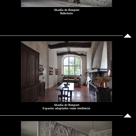
Abadía de Bonport
Refectorio
Abadía de Bonport
Espacios adaptados como residencia