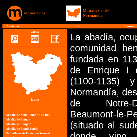
Monasterios de
Monasterios
Normandía
<
anterior
Inicio
Francia
català
La abadía, ocu
comunidad bene
fundada en 1134
de Enrique I d
(1100-1135) 
Normandía, desd
Eure
de Notre
Beaumont-le-Pe
(situado al sud
donde vino 