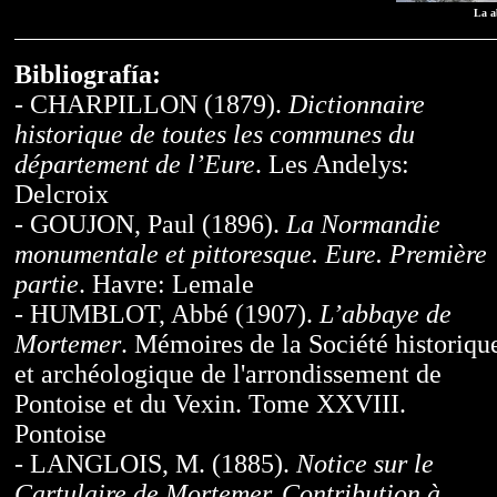
La a
Bibliografía:
- CHARPILLON (1879).
Dictionnaire
historique de toutes les communes du
département de l’Eure
. Les Andelys:
Delcroix
- GOUJON, Paul (1896).
La Normandie
monumentale et pittoresque. Eure. Première
partie
. Havre: Lemale
- HUMBLOT, Abbé (1907).
L’abbaye de
Mortemer
. Mémoires de la Société historiqu
et archéologique de l'arrondissement de
Pontoise et du Vexin. Tome XXVIII.
Pontoise
- LANGLOIS, M. (1885).
Notice sur le
Cartulaire de Mortemer. Contribution à