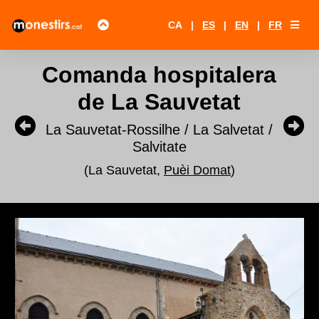
CA
|
ES
|
EN
|
FR
Comanda hospitalera
de La Sauvetat
La Sauvetat-Rossilhe / La Salvetat /
Salvitate
(La Sauvetat,
Puèi Domat
)