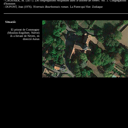
- CROSNIER, M. (1877).
Les congrégations religieuses dans le diocèse de Nevers. Vol. 1
. Congrégations
d'hommes
- DUPONT, Jean (1976).
Nivernais Bourbonnais roman
. La Pierre-qui-Vire: Zodiaque
Situació:
El priorat de Commagny
(Moulins-Engilbert, Nièvre)
és a llevant de Nevers, en
direcció Autun