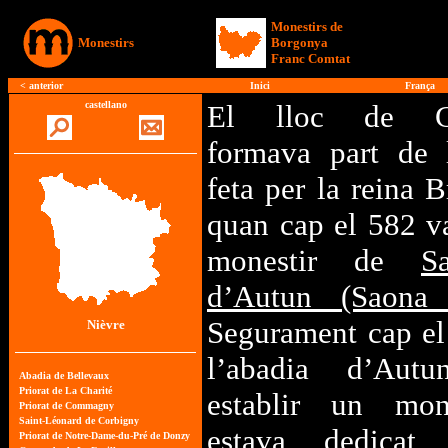
Monestirs de
Monestirs
Borgonya
Franc Comtat
< anterior
Inici
França
castellano
El lloc de C
formava part de 
feta per la reina 
quan cap el 582 v
monestir de
Sa
d’Autun (Saona 
Segurament cap el
Nièvre
l’abadia d’Aut
establir un mon
estava dedicat