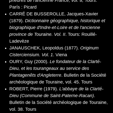
prieurés de l'ancienne France, vol. 8, Tours
.
París : Picard
CARRÉ DE BUSSEROLLE, Jacques-Xavier
(1879).
Dictionnaire géographique, historique et
biographique d'Indre-et-Loire et de l'ancienne
province de Touraine. Vol. II
. Tours: Rouillé-
Ladevèze
JANAUSCHEK, Leopoldus (1877).
Originum
Cisterciensium. Vol. 1
. Viena
OURY, Guy (2000).
Le fondateur de la Clarté-
Dieu, et les tourangeaux au service des
Plantagenêts d'Angleterre
. Bulletin de la Société
archéologique de Touraine, vol. 45. Tours
ROBERT, Pierre (1979).
L'abbaye de la Clarté-
Dieu (Commune de Saint-Paterne-Racan)
.
Bulletin de la Société archéologique de Touraine,
vol. 38. Tours