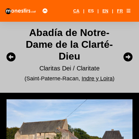
CA
|
ES
|
EN
|
FR
Abadía de Notre-
Dame de la Clarté-
Dieu
Claritas Dei / Claritate
(Saint-Paterne-Racan,
Indre y Loira
)