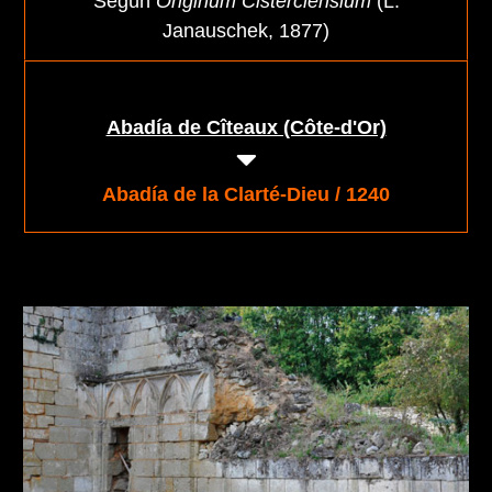
Según
Originum Cisterciensium
(L.
Janauschek, 1877)
Abadía de Cîteaux (Côte-d'Or)
Abadía de la Clarté-Dieu / 1240