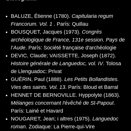
BALUZE, Étienne (1780).
Capitularia regum
Francorum. Vol. 1
. París: Quillau
BOUSQUET, Jacques (1973).
Congrès
archéologique de France, 131e session. Pays de
l’Aude
. París: Société française d'archéologie
DEVIC, Claude; VAISSETTE, Joseph (1872).
Histoire générale de Languedoc, vol. IV
. Tolosa
de Llenguadoc: Privat
GUÉRIN, Paul (1888).
Les Petits Bollandistes.
Vies des saints. Vol. 13
. París: Bloud et Barral
HENNET DE BERNOVILLE. Hyppolyte (1863).
Mélanges concernant l'évêché de St-Papoul
.
París: Lainé et Havard
NOUGARET, Jean; i altres (1975).
Languedoc
roman
. Zodiaque: La Pierre-qui-Vire