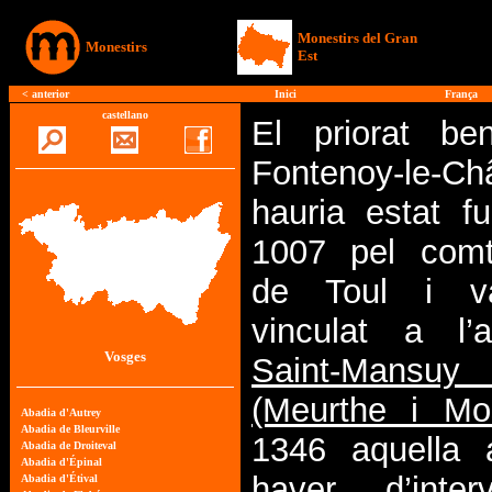
Monestirs del Gran
Monestirs
Est
<
anterior
Inici
França
castellano
El priorat be
Fontenoy-le-Ch
hauria estat fu
1007 pel com
de Toul i v
vinculat a l’
Vosges
Saint-Mansuy
(Meurthe i Mos
1346 aquella 
haver d’inter