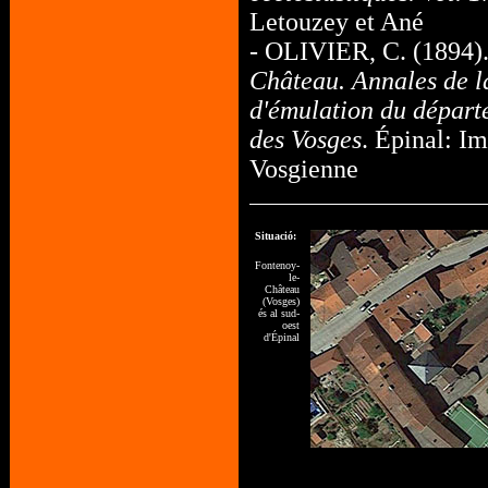
Letouzey et Ané
- OLIVIER, C. (1894)
Château. Annales de l
d'émulation du départ
des Vosges
. Épinal: I
Vosgienne
Situació:
Fontenoy-
le-
Château
(Vosges)
és al sud-
oest
d'Épinal