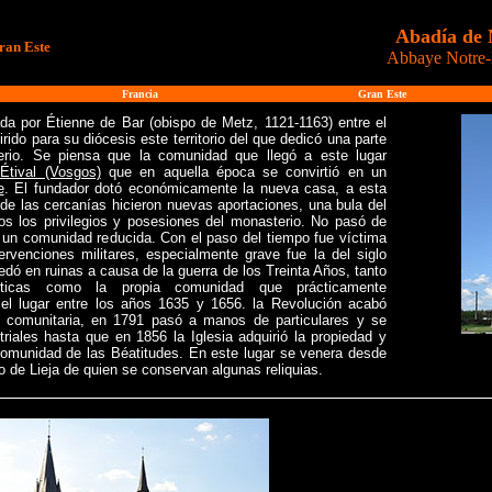
Abadía de 
ran Este
Abbaye Notre-
Francia
Gran Este
da por Étienne de Bar (obispo de Metz, 1121-1163) entre el
ido para su diócesis este territorio del que dedicó una parte
erio. Se piensa que la comunidad que llegó a este lugar
Étival (Vosgos)
que en aquella época se convirtió en un
e
. El fundador dotó económicamente la nueva casa, a esta
s de las cercanías hicieron nuevas aportaciones, una bula del
dos los privilegios y posesiones del monasterio. No pasó de
un comunidad reducida. Con el paso del tiempo fue víctima
ervenciones militares, especialmente grave fue la del siglo
dó en ruinas a causa de la guerra de los Treinta Años, tanto
ticas como la propia comunidad que prácticamente
el lugar entre los años 1635 y 1656. la Revolución acabó
da comunitaria, en 1791 pasó a manos de particulares y se
triales hasta que en 1856 la Iglesia adquirió la propiedad y
omunidad de las Béatitudes. En este lugar se venera desde
 de Lieja de quien se conservan algunas reliquias.