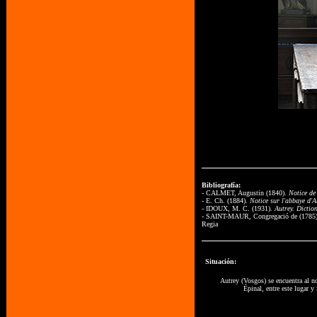
Bibliografía:
- CALMET, Augustin (1840).
Notice de
- E. Ch. (1884).
Notice sur l'abbaye d'A
- IDOUX, M. C. (1931).
Autrey. Diction
- SAINT-MAUR, Congregació de (1785
Regia
Situación:
Autrey (Vosgos) se encuentra al n
Épinal, entre este lugar y