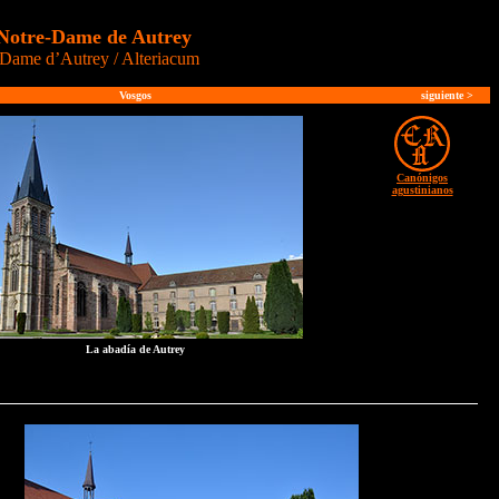
Notre-Dame de Autrey
Dame d’Autrey / Alteriacum
Vosgos
siguiente
>
Canónigos
agustinianos
La abadía de Autrey