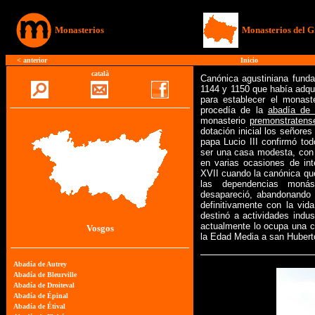
Monasterios
Monasterios del G
<
anterior
Inicio
català
Canónica agustiniana funda
1144 y 1150 que había adquir
para establecer el monast
procedía de la
abadía de 
monasterio
premonstratens
dotación inicial los señore
papa Lucio III confirmó to
ser una casa modesta, con 
en varias ocasiones de int
XVII cuando la canónica que
las dependencias monás
desapareció, abandonando 
definitivamente con la vi
destinó a actividades indus
actualmente lo ocupa una c
Vosgos
la Edad Media a san Huberto