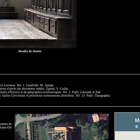
Abadía de Autrey
 la Lorraine. Vol. 1
. Lunéville: M. George
utrey d'après des documents inèdits
. Épinal: V. Collot
naire d'histoire et de géographie ecclésiastiques. Vol. 5
. París: Letouzey et Ané
).
Gallia Christiana in provincias ecclesiasticas distributa. Vol. 13
. París: Tipographia
ordeste de
 Saint-Dié