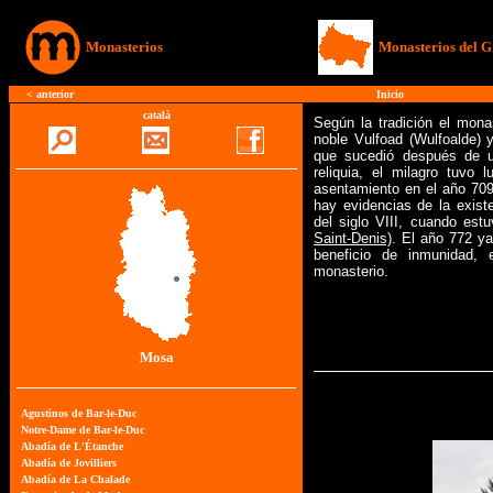
Monasterios
Monasterios del G
<
anterior
Inicio
català
Según la tradición el mona
noble Vulfoad (Wulfoalde)
que sucedió después de u
reliquia, el milagro tuvo 
asentamiento en el año 709
hay evidencias de la exis
del siglo VIII, cuando es
Saint-Denis)
. El año 772 ya
beneficio de inmunidad,
monasterio.
Mosa