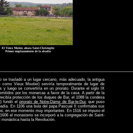
El Vieux Mutier, ahora Saint-Christophe
Primer emplazamiento de la abadía
o se trasladó a un lugar cercano, más adecuado, la antigua
e como Vieux Moutier) serviría temporalmente de lugar de
 y luego se convertiría en un priorato. Durante el siglo IX
mitidos por los monarcas a favor de la casa. A partir de la
recibía protección de los duques de Bar, el 1088 la condesa
) fundó el
priorato de Notre-Dame de Bar-le-Duc
que puso
abadía. En 1106 una bula del papa Pascual II confirmaba sus
gios, en ese momento muy importantes. En 1516 se impuso el
1606 el monasterio se incorporó a la congregación de Saint-
 monástica hasta la Revolución.