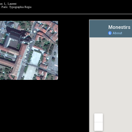
n: L. Laurent
. París: Typographia Regia