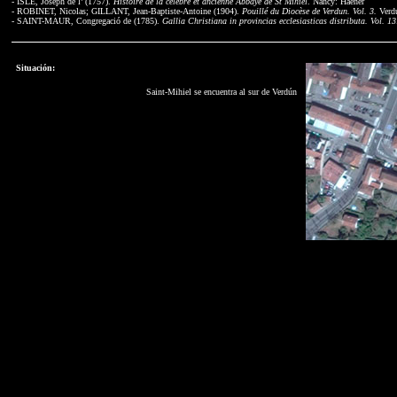
- ISLE, Joseph de l’ (1757).
Histoire de la célébre et ancienne Abbaye de St Mihiel
. Nancy: Haener
- ROBINET, Nicolas; GILLANT, Jean-Baptiste-Antoine (1904).
Pouillé du Diocèse de Verdun. Vol. 3.
Verdu
- SAINT-MAUR, Congregació de (1785).
Gallia Christiana in provincias ecclesiasticas distributa. Vol. 13
Situación:
Saint-Mihiel se encuentra al sur de Verdún