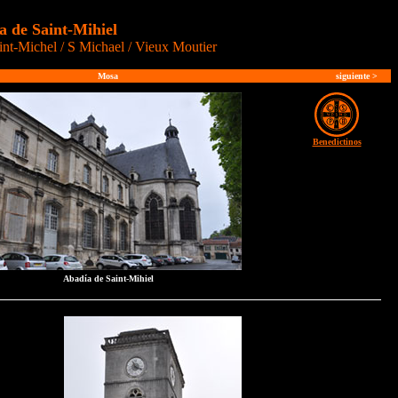
a de Saint-Mihiel
int-Michel / S Michael / Vieux Moutier
Mosa
siguiente
>
Benedictinos
Abadía de Saint-Mihiel