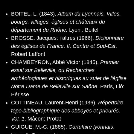
BOITEL, L. (1843).
Album du Lyonnais. Villes,
bourgs, villages, églises et châteaux du
département du Rhône.
Lyon : Boitel
BROSSE, Jacques; i altres (1966).
Dictionnaire
des églises de France. II, Centre et Sud-Est
.
Robert Laffont
CHAMBEYRON, Abbé Victor (1845).
Premier
essai sur Belleville, ou Recherches
archéologiques et historiques au sujet de l'église
Notre-Dame de Belleville-sur-Saône
. París, Lió:
Périsse
COTTINEAU, Laurent-Henri (1936).
Répertoire
topo-bibliographique des abbayes et prieurés.
Vol. 1
. Mâcon: Protat
GUIGUE, M.-C. (1885).
Cartulaire lyonnais
.