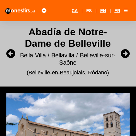
CA
|
ES
|
EN
|
FR
Abadía de Notre-
Dame de Belleville
Bella Villa / Bellavilla / Belleville-sur-
Saône
(Belleville-en-Beaujolais,
Ródano
)