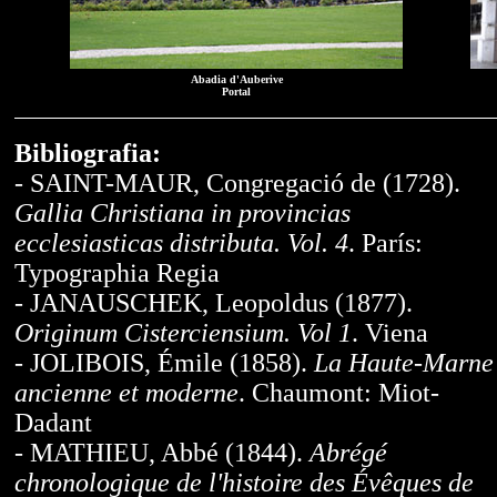
Abadia d'Auberive
Portal
Bibliografia:
- SAINT-MAUR, Congregació de (1728).
Gallia Christiana in provincias
ecclesiasticas distributa. Vol. 4
. París:
Typographia Regia
- JANAUSCHEK, Leopoldus (1877).
Originum Cisterciensium. Vol 1
. Viena
- JOLIBOIS, Émile (1858).
La Haute-Marne
ancienne et moderne
. Chaumont: Miot-
Dadant
- MATHIEU, Abbé (1844).
Abrégé
chronologique de l'histoire des Évêques de