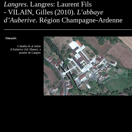
Langres
. Langres: Laurent Fils
- VILAIN, Gilles (2010).
L’abbaye
d’Auberive
. Région Champagne-Ardenne
Situació:
L'abadia és al terme
d'Auberive (Alt Marne), a
ponent de Langres