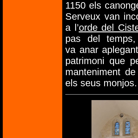
1150 els canong
Serveux van inc
a l’
orde del Cist
pas del temps,
va anar aplegan
patrimoni que p
manteniment de 
els seus monjos.