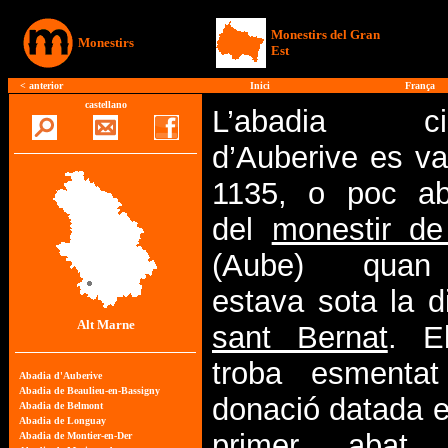
Monestirs del Gran
Monestirs
Est
<
anterior
Inici
França
castellano
L’abadia cis
d’Auberive es va
1135, o poc ab
del
monestir de
(Aube) quan
estava sota la d
Alt Marne
sant Bernat
. E
troba esmenta
donació datada el
primer abat,