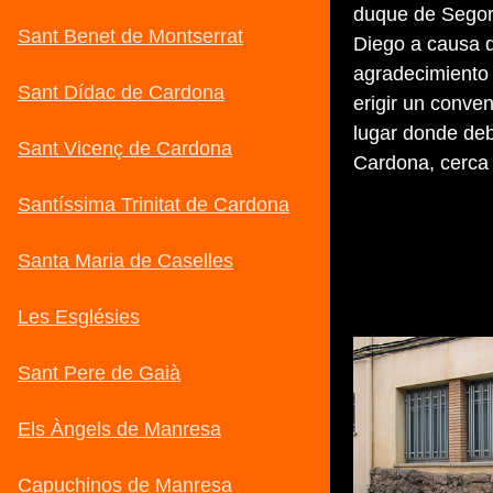
duque de Segor
Diego a causa 
agradecimiento 
erigir un conve
lugar donde debí
Cardona, cerca 