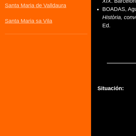
XIX
. Barcelon
BOADAS, Agus
Història, conv
Ed.
Situación: