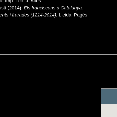
a: Imp. Fco. J. Altés
tí (2014).
Els franciscans a Catalunya.
ents i frarades (1214-2014).
Lleida: Pagès