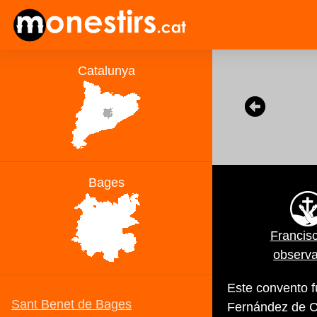
Francis
observ
Este convento f
Fernández de Có