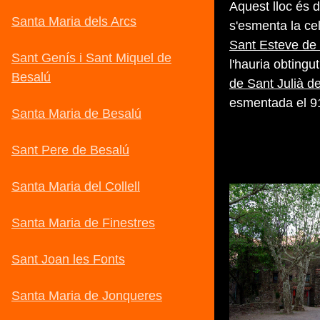
Aquest lloc és 
s'esmenta la ce
Sant Esteve de 
l'hauria obting
de Sant Julià d
esmentada el 9