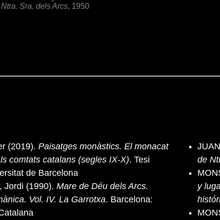
Ntra. Sra. dels Arcs
, 1950
r (2019).
Paisatges monàstics. El monacat
JUAN
als comtats catalans (segles IX-X)
. Tesi
de Nt
versitat de Barcelona
MONS
Jordi (1990).
Mare de Déu dels Arcs.
y lug
ànica. Vol. IV. La Garrotxa
. Barcelona:
histór
Catalana
MONS