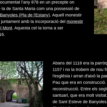
documentat l’any 878 en un precepte on
l·la de Santa Maria com una possessió de
Banyoles (Pla de l'Estany)
. Aquell monestir
ut juntament amb la incorporació del
monestir
el Mont
. Aquesta cel·la torna a ser
16.
Abans del 1118 era la parròq
1157 i no la trobem de nou f
l'església i arran d'això la 
Pau que era en construcció. 
reconstrucció. Entre els segl
santuari, que era molt visita
de Sant Esteve de Banyoles,