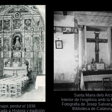
Santa Maria dels Arc
Interior de l'església amb la
Fotografia de Josep Salvan
major, perdut el 1936
Biblioteca de Catalun
icada a
Historia y tradición