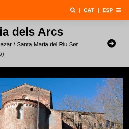
|
CAT
|
ESP
ia dels Arcs
azar / Santa Maria del Riu Ser
a
)