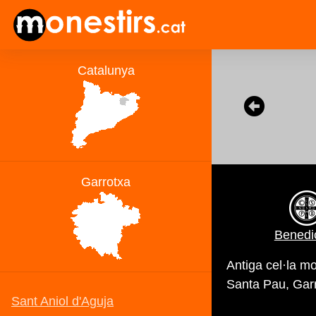
Benedic
Antiga cel·la mo
Santa Pau, Gar