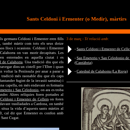
Sants Celdoni i Ermenter (o Medir), màrtirs
els germans Celdoni i Ermenter eren fills
3 de març
- Té relació amb:
, també màrtir com tots els seus dotze
rsos llocs i ocasions. Celdoni i Ermenter
-
Sants Celdoni i Ermenter de Celler
a Calahorra on van morir decapitats. Les
ren enterrades en aquella ciutat i es
-
San Emeterio y San Celedonio de
l de Calahorra
. Una tradició diu que els
(Cantàbria)
navegar dins un cistell per l’Ebre i quan
n voltar la Península per anar a parar a
-
Catedral de Calahorra (La Rioja)
a tradició més raonable diu que els caps
Santander fugint de la invasió sarraïna) i
una capella, on més endavant es formaria
Emeterio i San Celedonio
, on ara es troba
nder. Altres relíquies foren portades al
 Celdoni i Ermenter de Cellers
on foren
ndavant traslladades a Cardona, on també
situa la vida d’aquests sants màrtirs al
00, cal dir que Ermenter es confon amb
a Sant Cugat.