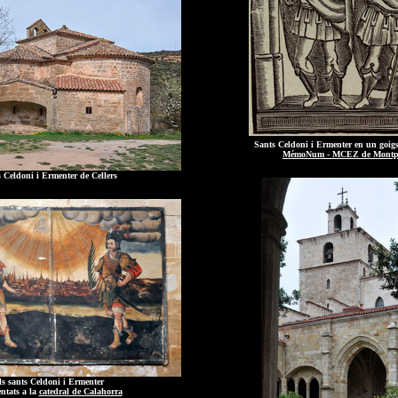
Sants Celdoni i Ermenter en un goig
MémoNum - MCEZ de Montpe
 Celdoni i Ermenter de Cellers
ls sants Celdoni i Ermenter
entats a la
catedral de Calahorra