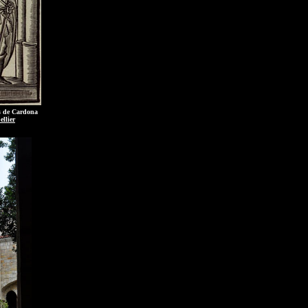
s de Cardona
llier