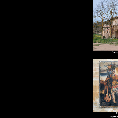
Sants
E
repres