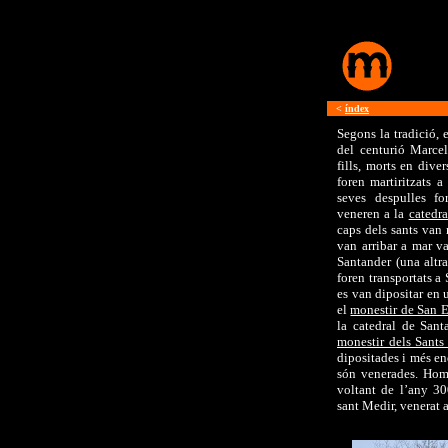
<
índex
Segons la tradició, 
del centurió Marcel
fills, morts en dive
foren martiritzats 
seves despulles fo
veneren a la
catedra
caps dels sants van 
van arribar a mar va
Santander (una altr
foren transportats a 
es van dipositar en 
el
monestir de San 
la catedral de Santa
monestir dels Sants
dipositades i més e
són venerades. Hom 
voltant de l’any 3
sant Medir, venerat 