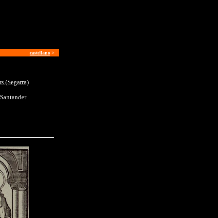
castellano
>
s (Segarra)
 Santander