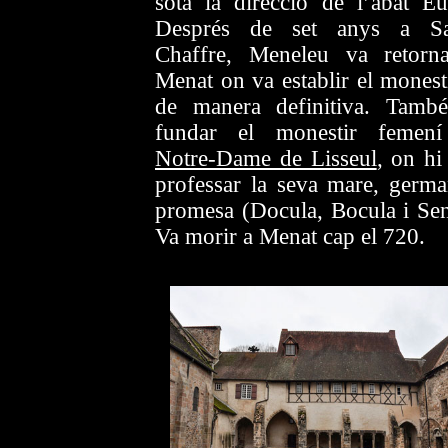
sota la direcció de l’abat Eu
Després de set anys a Sa
Chaffre, Meneleu va retorn
Menat on va establir el monesti
de manera definitiva. Tamb
fundar el monestir femen
Notre-Dame de Lisseul
, on hi
professar la seva mare, germa
promesa (Docula, Bocula i Sen
Va morir a Menat cap el 720.