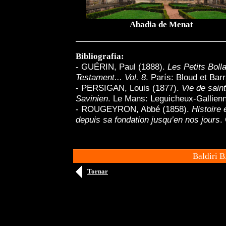
Abadia de Menat
Bibliografia:
-
GUÉRIN, Paul (1888).
Les Petits Boll
Testament... Vol. 8
. París: Bloud et Barr
- PERSIGAN, Louis (1877).
Vie de sain
Savinien
. Le Mans: Leguicheux-Gallien
- ROUGEYRON, Abbé (1858).
Histoire
depuis sa fondation jusqu’en nos jours
.
Baldiri 
Tornar