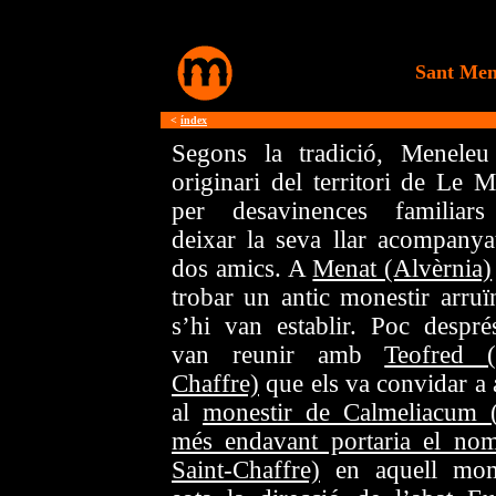
Sant Men
<
índex
Segons la tradició, Meneleu
originari del territori de Le M
per desavinences familiar
deixar la seva llar acompanya
dos amics. A
Menat (Alvèrnia)
trobar un antic monestir arruïn
s’hi van establir. Poc despré
van reunir amb
Teofred (
Chaffre)
que els va convidar a 
al
monestir de Calmeliacum 
més endavant portaria el no
Saint-Chaffre)
en aquell mo