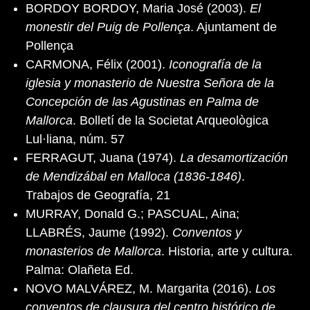
BORDOY BORDOY, Maria José (2003).
El
monestir del Puig de Pollença
. Ajuntament de
Pollença
CARMONA, Félix (2001).
Iconografía de la
iglesia y monasterio de Nuestra Señora de la
Concepción de las Agustinas en Palma de
Mallorca
. Bolletí de la Societat Arqueològica
Lul·liana, núm. 57
FERRAGUT, Juana (1974).
La desamortización
de Mendizábal en Malloca (1836-1846)
.
Trabajos de Geografía, 21
MURRAY, Donald G.; PASCUAL, Aina;
LLABRÉS, Jaume (1992).
Conventos y
monasterios de Mallorca
. Historia, arte y cultura.
Palma: Olañeta Ed.
NOVO MALVÁREZ, M. Margarita (2016).
Los
conventos de clausura del centro histórico de