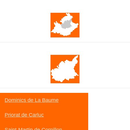
Provença-Alps-Costa Blava
Alps de l'Alta Provença
Dominics de La Baume
Priorat de Carluc
Saint-Martin de Cornillon