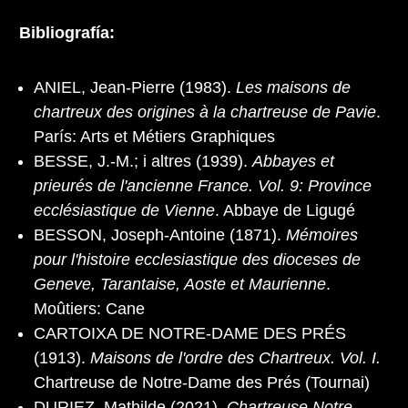
Bibliografía:
ANIEL, Jean-Pierre (1983).
Les maisons de
chartreux des origines à la chartreuse de Pavie
.
París: Arts et Métiers Graphiques
BESSE, J.-M.; i altres (1939).
Abbayes et
prieurés de l'ancienne France. Vol. 9: Province
ecclésiastique de Vienne
. Abbaye de Ligugé
BESSON, Joseph-Antoine (1871).
Mémoires
pour l'histoire ecclesiastique des dioceses de
Geneve, Tarantaise, Aoste et Maurienne
.
Moûtiers: Cane
CARTOIXA DE NOTRE-DAME DES PRÉS
(1913).
Maisons de l'ordre des Chartreux. Vol. I.
Chartreuse de Notre-Dame des Prés (Tournai)
DURIEZ, Mathilde (2021).
Chartreuse Notre-