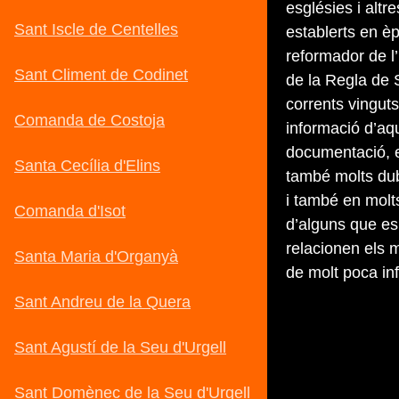
esglésies i altr
establerts en è
reformador de l
de la Regla de 
corrents vingu
informació d’aq
documentació, e
també molts dub
i també en molt
d’alguns que es
relacionen els m
de molt poca in