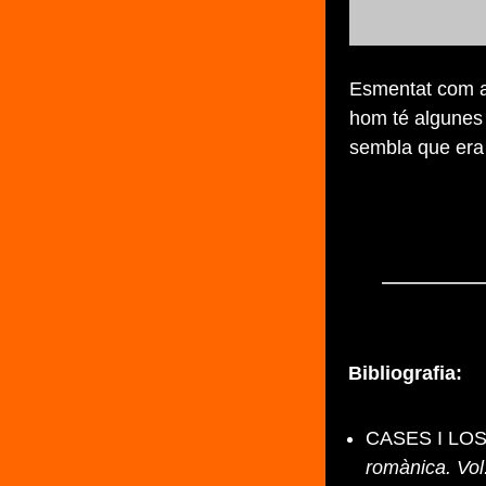
Esmentat com a 
hom té algunes 
sembla que era 
Bibliografia:
CASES I LOSC
romànica. Vol.