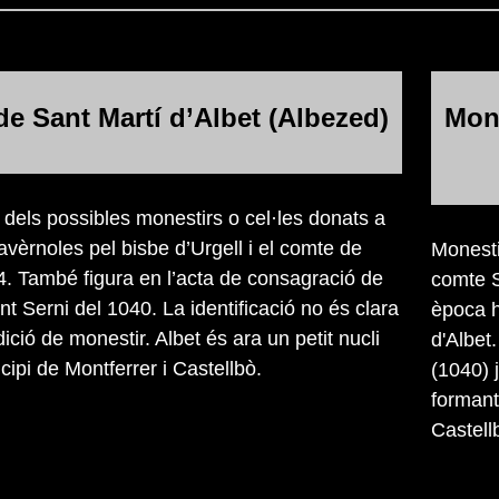
de Sant Martí d’Albet (Albezed)
Mone
 dels possibles monestirs o cel·les donats a
avèrnoles pel bisbe d’Urgell i el comte de
Monesti
14. També figura en l’acta de consagració de
comte S
nt Serni del 1040. La identificació no és clara
època h
ició de monestir. Albet és ara un petit nucli
d'Albet
cipi de Montferrer i Castellbò.
(1040) 
formant 
Castell