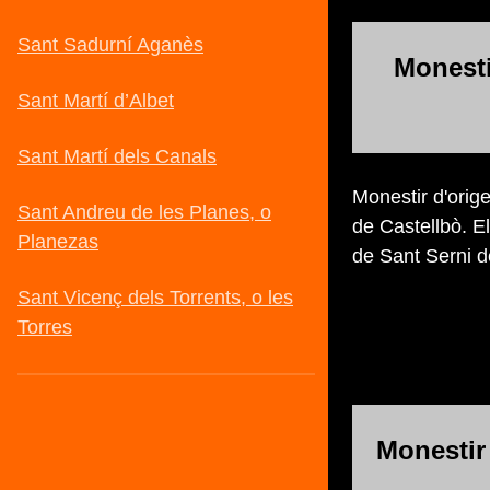
Monesti
Monestir d'origen
de Castellbò. El
de Sant Serni d
Monestir