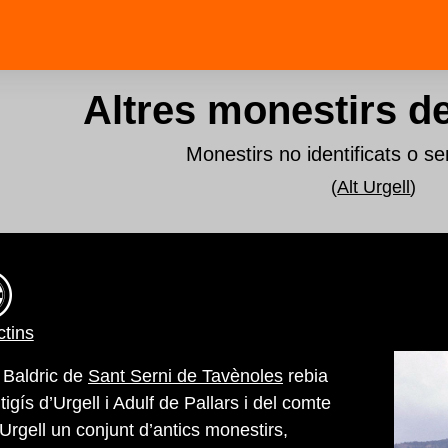
Altres monestirs de 
Monestirs no identificats o se
(
Alt Urgell
)
tins
t Baldric de
Sant Serni de Tavènoles
rebia
igís d’Urgell i Adulf de Pallars i del comte
’Urgell un conjunt d’antics monestirs,