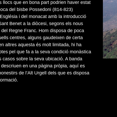
es llocs que en bona part podrien haver estat
poca del bisbe Possedoni (814-823)
’Església i del monacat amb la introducció
Sant Benet a la diòcesi, segons els nous
ts del Regne Franc. Hom disposa de poca
uells centres, alguns gaudeixen de certa
n altres aquesta és molt limitada, hi ha
tes pel que fa a la seva condició monàstica
s casos sobre la seva ubicació. A banda
 descriuen en una pàgina pròpia, aquí es
onestirs de l’Alt Urgell dels que es disposa
formació.