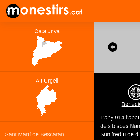
Benedic
L’any 914 l’aba
dels bisbes Nant
Sunifred II de d