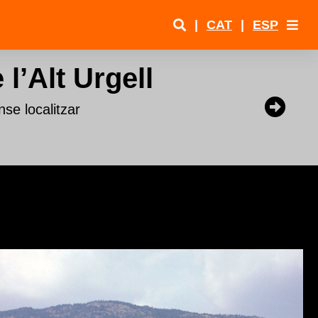
|
CAT
|
ESP
l’Alt Urgell
nse localitzar