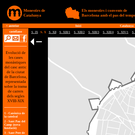
Monestirs de
Els monestirs i convents de
Catalunya
Barcelona amb el pas del temp
<
anterior
Inici
Catalunya
castellano
S. IX
S. X
S. XII
S. XIII/1
S. XIII/2
S. XIII/3
S. XIII/4
S. XIV/1
S.
Evolució de
les cases
monàstiques
del casc antic
de la ciutat
de Barcelona,
representada
sobre la trama
de carrers
dels segles
XVIII-XIX
1 -
Canònica de
la catedral
2 -
Sant Pau del
Camp (nova
fundació)
3 -
Sant Pere de