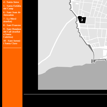
4 -
Santa Anna
5 -
Santa Eulàlia
del Camp
6 -
Sant Joan de
Jerusalem
7 -
La Mercè
(trasllat)
8 -
Sant Francesc
9 -
Sant Domènec
del Call (trasllat
a Santa
Caterina)
10 -
Sant Antoni
i Santa Clara