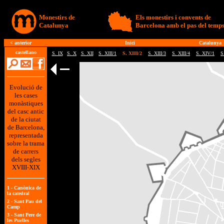
Monestirs de
Els monestirs i convents de
Catalunya
Barcelona amb el pas del temp
<
anterior
Inici
Catalunya
castellano
S. IX
S. X
S. XII
S. XIII/1
S. XIII/2
S. XIII/3
S. XIII/4
S. XIV/1
S
Evolució de
les cases
monàstiques
del casc antic
de la ciutat
de Barcelona,
representada
sobre la trama
de carrers
dels segles
XVIII-XIX
1 -
Canònica de
la catedral
2 -
Sant Pau del
Camp
3 -
Sant Pere de
les Puelles