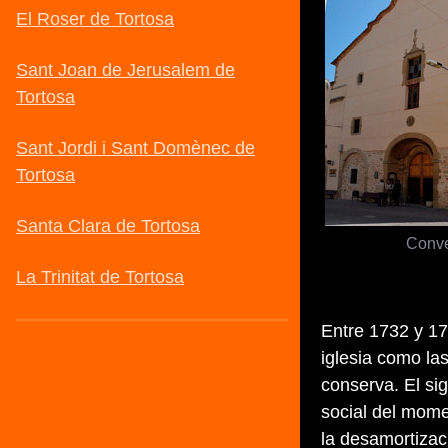
Conve
Entre 1732 y 179
iglesia como la
conserva. El sig
social del momen
la desamortizac