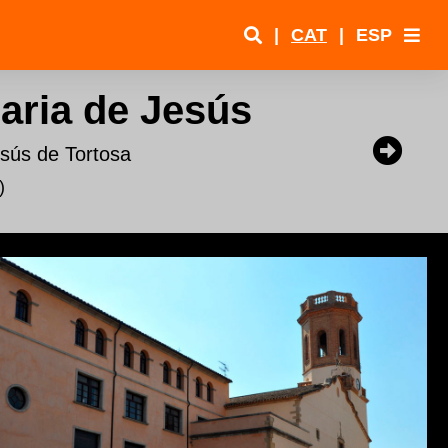
|
CAT
|
ESP
aria de Jesús
sús de Tortosa
)