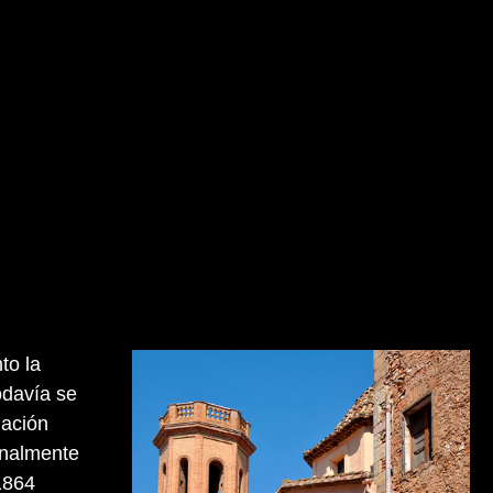
to la
odavía se
uación
finalmente
 1864