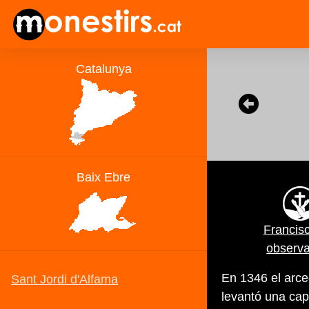
Francis
observ
En 1346 el arce
levantó una cap