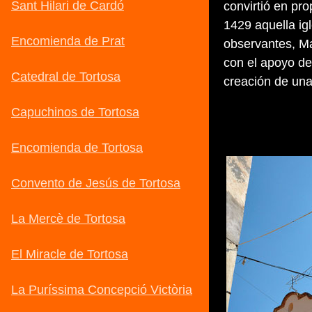
convirtió en pr
1429 aquella ig
observantes, M
con el apoyo de
creación de una