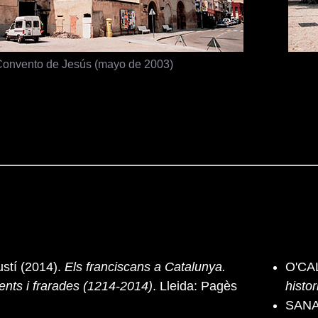
onvento de Jesús (mayo de 2003)
tí (2014).
Els franciscans a Catalunya.
O'CA
vents i frarades (1214-2014)
. Lleida: Pagès
histo
SANA