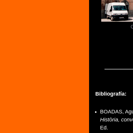
C
Bibliografía:
BOADAS, Agus
Història, con
Ed.